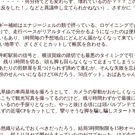
・・・・・何分待てども変わらず、壊れているのか？？？ こ
違反をした！」などと異議申し立てられかねない）。さすがに
ギー補給はエナジージェルの類で摂っている。ロゲイニングで
りで、走行ペースがリアルタイムで分かるようになったのは便
いもあり、1時間毎の予想地点にどんどん届かなくなって来て
多い地帯で、ざくざくとカットして帳尻を合わせる。
井町駅前の信号と、横須賀線の踏切でも最悪のタイミングで引
、残り1時間を切る。頭も脚も回らなくなって止まってしまう
あたりの煎餅屋を見つけられず諦めて進むが、そんな失敗を忘
粉のせんべいになるけどOKだろう。50点ゲット。おばあちゃ
浅草線の車両基地を撮ろうとして、カメラの挙動がおかしくな
ちこちで観光写真を撮ってるのだけど。残り時間わずかで最後
ているのか手探りとなった。やっと抜ける頃には頭パルプンテ
ずの近場CPをカットして、攣りそうな脚を騙し騙しスタート
然織り込んでおくべきだったろう。結局5時間制限を15秒オー
達だし、何よりヨセで脚が止まっていたのがマズかった。けど今