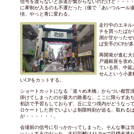
信号を渡らないと歩道が繋がらないのだけど・・・・
に牽制が入るのも不運だった（後で「あいつルール
頃、やっと青に変わる。
走行中のエネル
チを買ったばか
測が甘かったせ
ば安手のCPが
再開発が進む大
戸越銀座を攻め
ている所。中延
せんという小麦
いCPをカットする。
ショートカットになる「道々め木橋」からつい都営
掛けてしまったのが最大の敗着な。ここに限らずあ
初訪で予習もしておらず、丘に立つ境内がどうなっ
ロケートした所でいよいよ制限時刻が迫る。取れるは
が・・・・・・。
会場前の信号に引っかかってしまった。そんな事は当
ッシュするのだった。走行距離は44.3kmで目標未