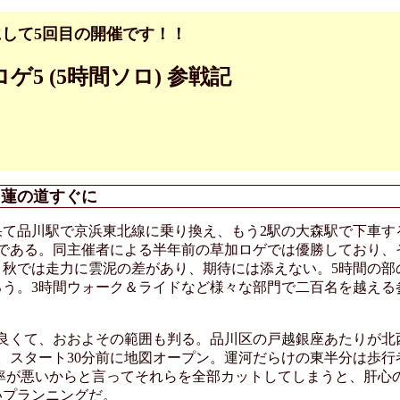
して5回目の開催です！！
5 (5時間ソロ) 参戦記
日蓮の道すぐに
て品川駅で京浜東北線に乗り換え、もう2駅の大森駅で下車す
である。同主催者による半年前の草加ロゲでは優勝しており、
秋では走力に雲泥の差があり、期待には添えない。5時間の部
う。3時間ウォーク＆ライドなど様々な部門で二百名を越える
良くて、おおよその範囲も判る。品川区の戸越銀座あたりが北
。スタート30分前に地図オープン。運河だらけの東半分は歩行
率が悪いからと言ってそれらを全部カットしてしまうと、肝心
いプランニングだ。