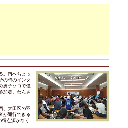
る。南へちょっ
その時のインタ
の男子ソロで強
参加者、わんさ
西、大田区の羽
者が通行できる
の得点源がなく