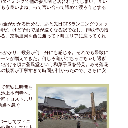
のタイミングで他の参加者と居合わせてしまい、互い
「もう良いよね」って言い合って諦めて渡ろうとする
お金がかかる部分な。あと先日GPSランニングウォッ
利だ。けどそれで足が速くなる訳でなし。作戦時の指
いる。京浜運河を西に渡って下町エリアに戻ってくれ
っかかり、数分が何十分にも感じる。それでも果敢に
シーンが増えてきた。何しろ道がごちゃごちゃし過ぎ
れかける頃に蒼風堂という和菓子屋を発見。みそ落花
んの接客が丁寧すぎて時間が掛かったので、さらに安
って無駄に時間を
に池上本門寺へ。
で軽くロスト…リ
地点へ急ぐ
バーしてフィニ
の時期としては上