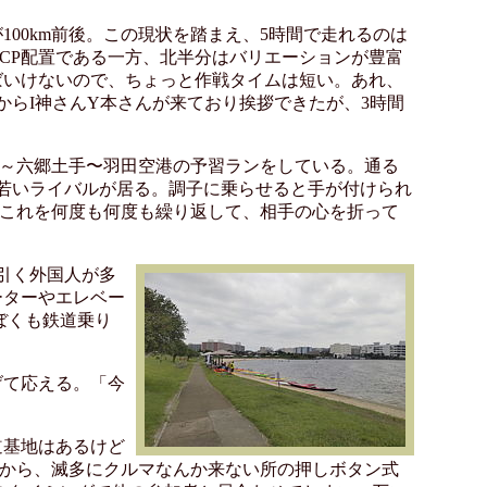
月が100km前後。この現状を踏まえ、5時間で走れるのは
のCP配置である一方、北半分はバリエーションが豊富
ばいけないので、ちょっと作戦タイムは短い。あれ、
からI神さんY本さんが来ており挨拶できたが、3時間
森～六郷土手〜羽田空港の予習ランをしている。通る
若いライバルが居る。調子に乗らせると手が付けられ
。これを何度も何度も繰り返して、相手の心を折って
引く外国人が多
ーターやエレベー
ぼくも鉄道乗り
げて応える。「今
道基地はあるけど
こから、滅多にクルマなんか来ない所の押しボタン式