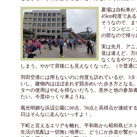
夏場は自転車がメ
45km程度で
そうなので、ま
「（コンビニ・
の部なので帰り
実は先月、アニ
道は違えど、方
なくなるやつだ
しまう。やがて背後にも見えなくなった。（※普通
羽田空港には用もないのに何度も訪れているが、3タ
いし、建物内はほぼ走れず競歩めいた歩き方となる
ターの使用はやむを得ないだろう。意外と他の参加者
たい。今度ゆっくり来ようね。
風光明媚な浜辺公園に60点、56点と高得点が連続
日はそんなに走んないっすよ！」
下町と言えるエリアを離れ、平和島から昭和島ピス
生活の気配は一切無い地帯に、どうにか歩道が繋がっ