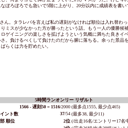
なぼろぼろでも急いで5階に上がり、20分以内に成績表を書い
Yさん。タラレバを言えば私の遅刻がなければ順位は入れ替わ
よりミスが少なかった方が勝ったという話。もう一人の優勝候
、ロゲイニングの楽しさを拡げようという気概に満ちた良きイベ
いさ。負けるべくして負けたのだから腑に落ちる。余った景品
しばらくは力を貯めたい。
5時間ランオンリー リザルト
1566 - 遅刻50 = 1516
/2000
(最多点1555, 最少点465)
37
/54
イント数
(最多38, 最少11)
部 順位
2位
(/出走16名/エントリー17名