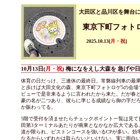
大田区と品川区を舞台に
東京下町フォトロゲ
2025.10.13[
月・祝
]
10月13日(
月・祝
) 梅になをえし大森を 急げや
体育の日だっけ、三連休の最終日。常磐線列車の最果
と歩けば大田文化の森、東京下町フォトロゲ5の会場
ビューで是非来るように言われたから来た。だが春と
豪の名が二つあり、彼らに準じる成績なら御の字だろ
か賑わってる。
5階で受付を済ませたらチェックポイント一覧は見て
田第3ターミナルあたりが南東となかなか広大である
道が限られ、ピストンコースを強いるCPが多い。効
なるからいずれかは取らないといけない。実に面白