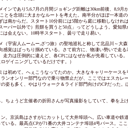
インであり5,6,7月の月間ジョギング距離は30km前後、8,9
あることを念頭に大まかなルートを考えた。南半分がほぼ一本道
ずは南からだ。スタート10分前には5階から庭に移動しなけれ
スーパー以外で）煎餅を買うと50点」ってどうしよう。愛知県
には会えない。10時半スタート、曇りで走り易い。
メ（宇宙人ムームー,ざつ旅）の聖地巡礼と称して北品川～大
向感覚はばっちり掴めている。さて前方に、物凄い勢いで走る
。走力は圧倒的に違えど、各CPにはなぜか私が先着している
にロゲイニングしているだけです。）
ミは初めて。へぇこうなってたのか。大きなキャリーケースを
。ランオンリー部門なので乗り物禁止だが、ここではエスカレ
の姿も多く、やはりウォーク＆ライド部門向けのCPだった。
する。ちょうど主催者の折田さんが写真撮影をしていて、拳を上
トン。京浜島はさすがにカットして大井埠頭へ。広い車道や鉄
ている。最高点CPが71番の大井コンテナ埠頭4号バース。こ