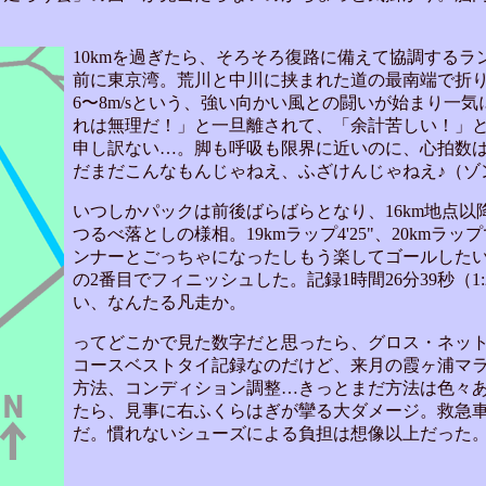
10kmを過ぎたら、そろそろ復路に備えて協調する
前に東京湾。荒川と中川に挟まれた道の最南端で折
6〜8m/sという、強い向かい風との闘いが始まり一
れは無理だ！」と一旦離されて、「余計苦しい！」
申し訳ない…。脚も呼吸も限界に近いのに、心拍数は1
だまだこんなもんじゃねえ、ふざけんじゃねえ♪（ゾ
いつしかパックは前後ばらばらとなり、16km地点
つるべ落としの様相。19kmラップ4'25"、20kmラップ
ンナーとごっちゃになったしもう楽してゴールしたい
の2番目でフィニッシュした。記録1時間26分39秒（1:2
い、なんたる凡走か。
ってどこかで見た数字だと思ったら、グロス・ネッ
コースベストタイ記録なのだけど、来月の霞ヶ浦マ
方法、コンディション調整…きっとまだ方法は色々
たら、見事に右ふくらはぎが攣る大ダメージ。救急
だ。慣れないシューズによる負担は想像以上だった