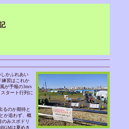
戦記
つしかふれあい
ード練習はこれか
が予報の3m/s
くスタート行列に
ドが出るのか期待と
mとか追わず、概
目のみスポドリ
BGMは夏めき