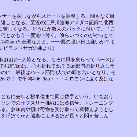
ランナーを探しながらスピードを調整する。間もなく目
り返しとなる。至近の江戸川臨海アメダス記録で北西
気に苦しくなる。どうにか数人のパックに付いて、「こ
と何とかもう一度追い付く。喰らいつくのがやっとで
40bpmと低調なまま。〜〜風の強い日は嫌いか？ま
ンビランドサガの曲より）
以降はほぼ一人旅となる。もろに風を食らってペースは
で4'26"/kmは、心も折れてね？ 3km部門の折り返しラ
のに、最後はハーフ部門3人での叩き合いとなり、そ
6'33"）で平均4'06"/km・・・キロヨンに遠く及ばな
トともに去年と秒単位まで同じ数字という。いちおう
ラソンでのサブスリー挑戦には黄信号。トレーニング
ある。参加賞や預け荷物を受け取って着替えようとし
車を呼ぼうかと脳裏によぎるほど長々と悶え苦しん
。