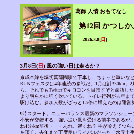
葛飾 人情 おもてなし
第12回 かつしか
2026.3.8[
日
]
3月8日(
日
) 風の強い日は走るか？
京成本線を堀切菖蒲園駅で下車し、ちょっと重いな
RUNフェスタは4年連続の参戦だ。1月は計330km
ら。それでもTwitterでキロヨンを目指すぞと豪語
より明らかに強く吹いている。トイレ行列が去年ま
駆け込む。参加人数がざっと1.5倍に増えたのは運営
9時スタート。ニューバランス最新のマラソンシューズFue
不安が交錯する。強い追い風を受ける前半であるが、決
ね4分/km前後・・・あれ、遅くね？ 手が冷えてつ
を頂く。去年まで丁度良いライバルだった「水元土手