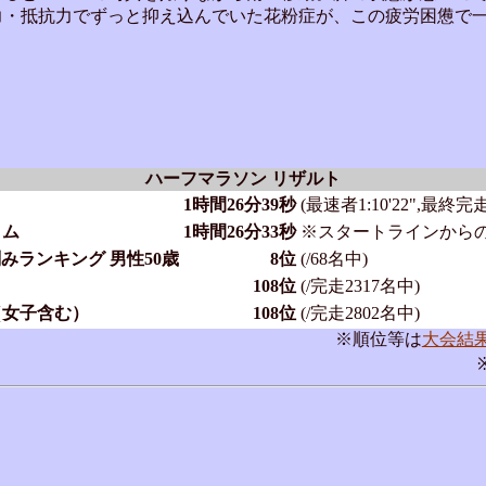
力・抵抗力でずっと抑え込んでいた花粉症が、この疲労困憊で
ハーフマラソン リザルト
1時間26分39秒
(最速者1:10'22",最終完走者
イム
1時間26分33秒
※スタートラインから
刻みランキング 男性50歳
8位
(/68名中)
108位
(/完走2317名中)
（女子含む）
108位
(/完走2802名中)
※順位等は
大会結
。