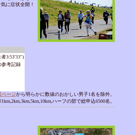
一気に症状全開！
3:53'33")
の参考記録
果ページ
から明らかに数値のおかしい男子1名を除外。
※1km,2km,3km,5km,10km,ハーフの部で総申込6500名。