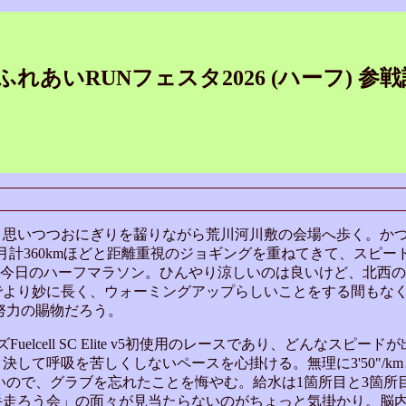
ふれあいRUNフェスタ2026 (ハーフ) 参
と思いつつおにぎりを齧りながら荒川河川敷の会場へ歩く。か
、2月計360kmほどと距離重視のジョギングを重ねてきて、スピ
した今日のハーフマラソン。ひんやり涼しいのは良いけど、北西の風
でより妙に長く、ウォーミングアップらしいことをする間もな
努力の賜物だろう。
lcell SC Elite v5初使用のレースであり、どんなスピー
して呼吸を苦しくしないペースを心掛ける。無理に3'50"/k
らいので、グラブを忘れたことを悔やむ。給水は1箇所目と3箇所
走ろう会」の面々が見当たらないのがちょっと気掛かり。脳内