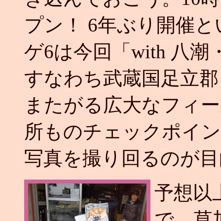
プン！ 6年ぶり開催
ゲ6は今回「with 
すなわち武蔵国足立郡
またがる広大なフィー
所ものチェックポイン
写真を撮り回るのが目
予想以
で、草