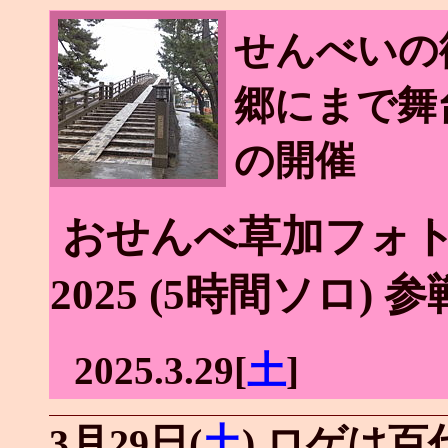
せんべいの
郷にまで舞
の開催
おせんべ草加フォトロ
2025 (5時間ソロ) 
2025.3.29[
土
]
3月29日(
土
) ロゲは