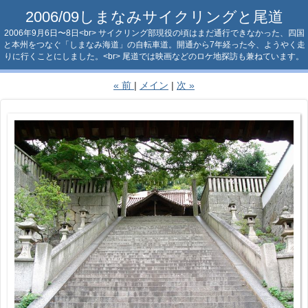
2006/09しまなみサイクリングと尾道
2006年9月6日〜8日<br> サイクリング部現役の頃はまだ通行できなかった、四国
と本州をつなぐ「しまなみ海道」の自転車道。開通から7年経った今、ようやく走
りに行くことにしました。<br> 尾道では映画などのロケ地探訪も兼ねています。
«
前
メイン
次
»