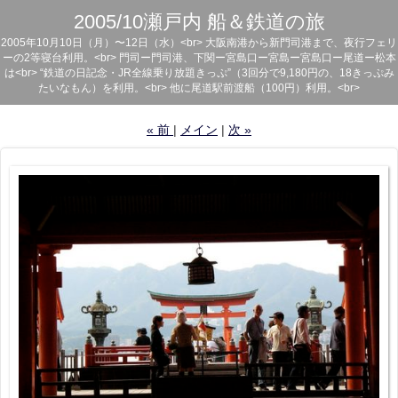
2005/10瀬戸内 船＆鉄道の旅
2005年10月10日（月）〜12日（水）<br> 大阪南港から新門司港まで、夜行フェリ
ーの2等寝台利用。<br> 門司ー門司港、下関ー宮島口ー宮島ー宮島口ー尾道ー松本
は<br> “鉄道の日記念・JR全線乗り放題きっぷ”（3回分で9,180円の、18きっぷみ
たいなもん）を利用。<br> 他に尾道駅前渡船（100円）利用。<br>
«
前
メイン
次
»