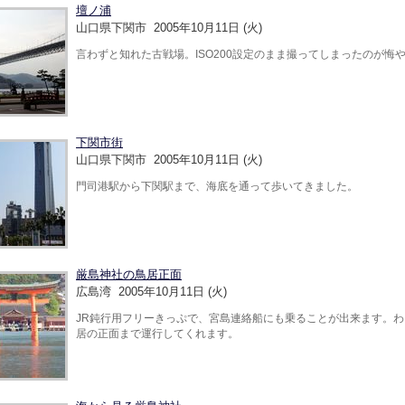
壇ノ浦
山口県下関市 2005年10月11日 (火)
言わずと知れた古戦場。ISO200設定のまま撮ってしまったのが悔
下関市街
山口県下関市 2005年10月11日 (火)
門司港駅から下関駅まで、海底を通って歩いてきました。
厳島神社の鳥居正面
広島湾 2005年10月11日 (火)
JR鈍行用フリーきっぷで、宮島連絡船にも乗ることが出来ます。
居の正面まで運行してくれます。