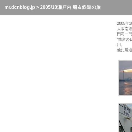
mr.dcnblog.jp
>
2005/10瀬戸内 船＆鉄道の旅
2005年
大阪南
門司ー
“鉄道の
用。
他に尾道