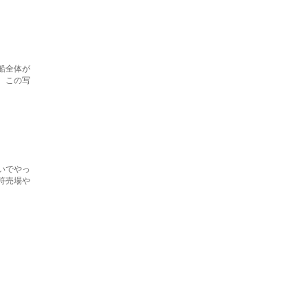
船全体が
。この写
いでやっ
符売場や