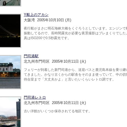
Y船上のアカシ
大阪湾 2005年10月10日 (月)
夜行船がまさに明石海峡大橋をくぐろうとしています。エンジンで
振動してるので、長時間露光が必要な夜景撮影はブレまくりでした
真はISO200で0.5秒露光です。
門司港駅
北九州市門司区 2005年10月11日 (火)
フェリーが到着した新門司港から、送迎バスと鹿児島本線を乗り継
てきました。かなり古くからの駅舎をそのまま使っていて、中の切
待合室まで「大丈夫かよ」と言いたいくらいレトロ調です。
門司港レトロ
北九州市門司区 2005年10月11日 (火)
古い洋館がいくつか保存されてる地区です。