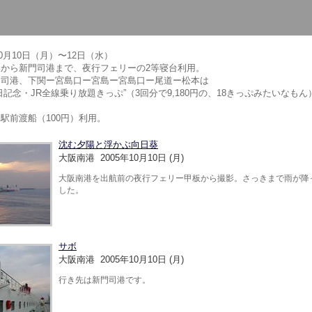
10月10日（月）〜12日（水）
港から新門司港まで、夜行フェリーの2等寝台利用。
門司港、下関ー宮島口ー宮島ー宮島口ー尾道ー松本は
日記念・JR全線乗り放題きっぷ”（3回分で9,180円の、18きっぷみたいなもん
駅前渡船（100円）利用。
沈む夕陽と浮かぶ向日葵
大阪南港 2005年10月10日 (月)
大阪南港を出航前の夜行フェリー甲板から撮影。さっきまで雨が降
した。
サボ
大阪南港 2005年10月10日 (月)
行き先は新門司港です。