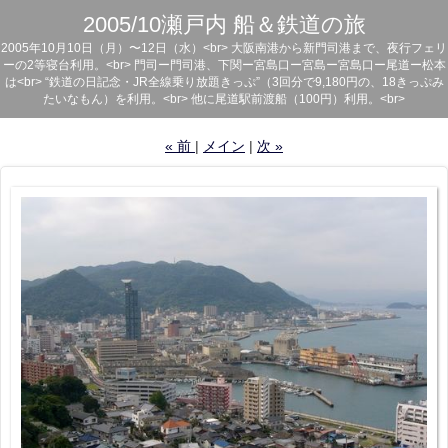
2005/10瀬戸内 船＆鉄道の旅
2005年10月10日（月）〜12日（水）<br> 大阪南港から新門司港まで、夜行フェリ
ーの2等寝台利用。<br> 門司ー門司港、下関ー宮島口ー宮島ー宮島口ー尾道ー松本
は<br> “鉄道の日記念・JR全線乗り放題きっぷ”（3回分で9,180円の、18きっぷみ
たいなもん）を利用。<br> 他に尾道駅前渡船（100円）利用。<br>
«
前
メイン
次
»