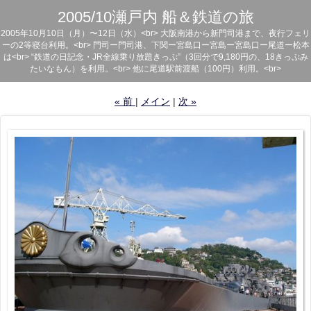
2005/10瀬戸内 船＆鉄道の旅
2005年10月10日（月）〜12日（水）<br> 大阪南港から新門司港まで、夜行フェリ
ーの2等寝台利用。<br> 門司ー門司港、下関ー宮島口ー宮島ー宮島口ー尾道ー松本
は<br> “鉄道の日記念・JR全線乗り放題きっぷ”（3回分で9,180円の、18きっぷみ
たいなもん）を利用。<br> 他に尾道駅前渡船（100円）利用。<br>
«
前
メイン
次
»