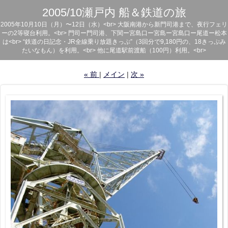
2005/10瀬戸内 船＆鉄道の旅
2005年10月10日（月）〜12日（水）<br> 大阪南港から新門司港まで、夜行フェリ
ーの2等寝台利用。<br> 門司ー門司港、下関ー宮島口ー宮島ー宮島口ー尾道ー松本
は<br> “鉄道の日記念・JR全線乗り放題きっぷ”（3回分で9,180円の、18きっぷみ
たいなもん）を利用。<br> 他に尾道駅前渡船（100円）利用。<br>
«
前
メイン
次
»