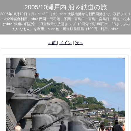
2005/10瀬戸内 船＆鉄道の旅
2005年10月10日（月）〜12日（水）<br> 大阪南港から新門司港まで、夜行フェリ
ーの2等寝台利用。<br> 門司ー門司港、下関ー宮島口ー宮島ー宮島口ー尾道ー松本
は<br> “鉄道の日記念・JR全線乗り放題きっぷ”（3回分で9,180円の、18きっぷみ
たいなもん）を利用。<br> 他に尾道駅前渡船（100円）利用。<br>
«
前
メイン
次
»