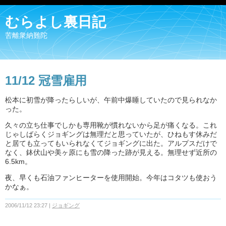
むらよし裏日記
苦離衆納難陀
11/12 冠雪雇用
松本に初雪が降ったらしいが、午前中爆睡していたので見られなか
った。
久々の立ち仕事でしかも専用靴が慣れないから足が痛くなる。これ
じゃしばらくジョギングは無理だと思っていたが、ひねもす休みだ
と居ても立ってもいられなくてジョギングに出た。アルプスだけで
なく、鉢伏山や美ヶ原にも雪の降った跡が見える。無理せず近所の
6.5km。
夜、早くも石油ファンヒーターを使用開始。今年はコタツも使おう
かなぁ。
2006/11/12 23:27
ジョギング