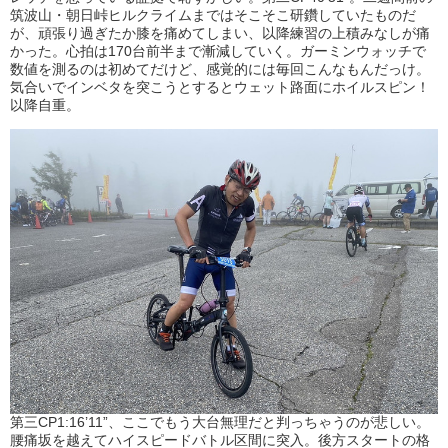
筑波山・朝日峠ヒルクライムまではそこそこ研鑽していたものだ
が、頑張り過ぎたか膝を痛めてしまい、以降練習の上積みなしが痛
かった。心拍は170台前半まで漸減していく。ガーミンウォッチで
数値を測るのは初めてだけど、感覚的には毎回こんなもんだっけ。
気合いでインベタを突こうとするとウェット路面にホイルスピン！
以降自重。
第三CP1:16’11”、ここでもう大台無理だと判っちゃうのが悲しい。
腰痛坂を越えてハイスピードバトル区間に突入。後方スタートの格