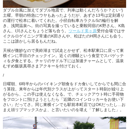
ダブル台風に加えてダブル地震で、列車は動くんだろうか？という
土曜。早朝の特急にウヤもあったようだが、あずさ13号は定刻通り
の運行で松本に着いてくれた。小径自転車カラクルSの輪行を解
き、浅間温泉へ。街の写真を撮っていると乗鞍同宿のK野さん、K島
さん、I川さんとちょうど落ち合う。
ツールド美ヶ原
受付会場ではサ
イクルロゲイニング常連のK田さんや、松ぽたのH岡さんにも会う。
ここは誰かしら居るもんだね。
天候が微妙なので美鈴湖まで試走とかせず、松本駅東口に戻って東
横インに早目のチェックイン。近くの潮騒という食堂でスパゲッテ
ィを夕食とする。チャリのサドル下には加速チャームとして、温泉
むすめ飯坂真尋さまアクキーを付けておく。
/
日曜朝、6時半からのバイキング朝食をドカ食いしてからでも間に合
う算段。来年からは年代別クラスが上がってスタート時刻が繰り上
がるから、この手は使えなくなる。で、チェックアウト時に手荷物
をフロントに預けようとしたら「近隣のコインロッカーをお使い下
さい」だってさ。同じ東横インでも駅前本町店ではOKだったし…お
まえ頭リブマックスかよ、と言いたいのを堪え「了解しました」。