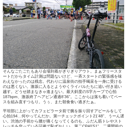
そんなごたごたもあり会場到着がぎりぎりアウト。まぁフリースタ
ートだからタイム計測は問題ないけど、一斉スタートの緊張感を味
わえなかったのは残念。代わりに温泉街の拍手喝采を一身に受ける
のは悪くない。激坂に入るとようやくライバルたちに追い付き追い
越す。どうせ踏まなきゃ進まない。最大斜度のS字カーブで心拍
187bpm、激坂終了ヘアピン通過8’36”。ここからは落ち着いてペー
スを組み直すつもり。うぅ、また朝食食い過ぎたぁ。
平坦部に上がってカフェピラータ前で腕を振り回すアピールをして
心拍194…何やってんだか。第一チェックポイント21’48”、うーん遅
い。渋池の手前から腰が痛くなってくるのも、ふだん筋トレやスト
レッチを怠っている証拠で恥ずかしい。第二CP40’51”。二週間前の