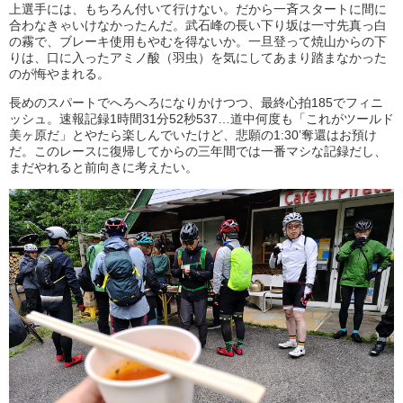
上選手には、もちろん付いて行けない。だから一斉スタートに間に
合わなきゃいけなかったんだ。武石峰の長い下り坂は一寸先真っ白
の霧で、ブレーキ使用もやむを得ないか。一旦登って焼山からの下
りは、口に入ったアミノ酸（羽虫）を気にしてあまり踏まなかった
のが悔やまれる。
長めのスパートでへろへろになりかけつつ、最終心拍185でフィニ
ッシュ。速報記録1時間31分52秒537…道中何度も「これがツールド
美ヶ原だ」とやたら楽しんでいたけど、悲願の1:30’奪還はお預け
だ。このレースに復帰してからの三年間では一番マシな記録だし、
まだやれると前向きに考えたい。