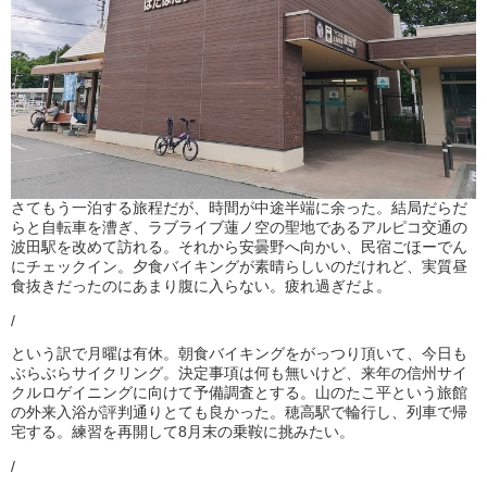
さてもう一泊する旅程だが、時間が中途半端に余った。結局だらだ
らと自転車を漕ぎ、ラブライブ蓮ノ空の聖地であるアルピコ交通の
波田駅を改めて訪れる。それから安曇野へ向かい、民宿ごほーでん
にチェックイン。夕食バイキングが素晴らしいのだけれど、実質昼
食抜きだったのにあまり腹に入らない。疲れ過ぎだよ。
/
という訳で月曜は有休。朝食バイキングをがっつり頂いて、今日も
ぶらぶらサイクリング。決定事項は何も無いけど、来年の信州サイ
クルロゲイニングに向けて予備調査とする。山のたこ平という旅館
の外来入浴が評判通りとても良かった。穂高駅で輪行し、列車で帰
宅する。練習を再開して8月末の乗鞍に挑みたい。
/