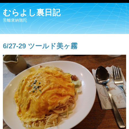
むらよし裏日記
苦離衆納難陀
6/27-29 ツールド美ヶ霧