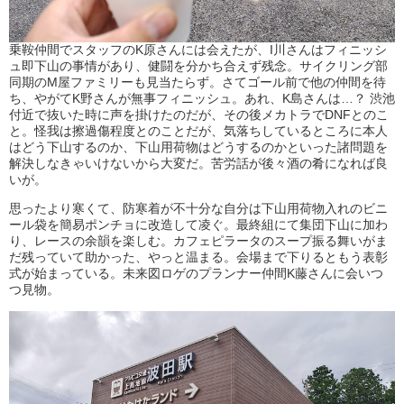
乗鞍仲間でスタッフのK原さんには会えたが、I川さんはフィニッシ
ュ即下山の事情があり、健闘を分かち合えず残念。サイクリング部
同期のM屋ファミリーも見当たらず。さてゴール前で他の仲間を待
ち、やがてK野さんが無事フィニッシュ。あれ、K島さんは…？ 渋池
付近で抜いた時に声を掛けたのだが、その後メカトラでDNFとのこ
と。怪我は擦過傷程度とのことだが、気落ちしているところに本人
はどう下山するのか、下山用荷物はどうするのかといった諸問題を
解決しなきゃいけないから大変だ。苦労話が後々酒の肴になれば良
いが。
思ったより寒くて、防寒着が不十分な自分は下山用荷物入れのビニ
ール袋を簡易ポンチョに改造して凌ぐ。最終組にて集団下山に加わ
り、レースの余韻を楽しむ。カフェピラータのスープ振る舞いがま
だ残っていて助かった、やっと温まる。会場まで下りるともう表彰
式が始まっている。未来図ロゲのプランナー仲間K藤さんに会いつ
つ見物。