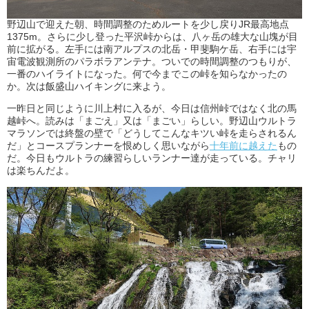
野辺山で迎えた朝、時間調整のためルートを少し戻りJR最高地点
1375m。さらに少し登った平沢峠からは、八ヶ岳の雄大な山塊が目
前に拡がる。左手には南アルプスの北岳・甲斐駒ケ岳、右手には宇
宙電波観測所のパラボラアンテナ。ついでの時間調整のつもりが、
一番のハイライトになった。何で今までこの峠を知らなかったの
か。次は飯盛山ハイキングに来よう。
一昨日と同じように川上村に入るが、今日は信州峠ではなく北の馬
越峠へ。読みは「まごえ」又は「まごい」らしい。野辺山ウルトラ
マラソンでは終盤の壁で「どうしてこんなキツい峠を走らされるん
だ」とコースプランナーを恨めしく思いながら
十年前に越えた
もの
だ。今日もウルトラの練習らしいランナー達が走っている。チャリ
は楽ちんだよ。