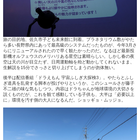
旅の目的地、佐久市子ども未来館に到着。プラネタリウム数がやた
ら多い長野県内にあって最高級のシステムだったものが、今年3月さ
らにリニューアルされたので早く観たかったのだ。なるほど最新投
影機オルフェウスのメリハリある星空は素晴らしい。しかし春の夜
空は天の川が目立たず、日周運動軸を殆ど動かしてくれないまま、
生解説を15分でさっさと切り上げてしまうのが勿体無い。
後半は配信番組「ドラえもん 宇宙ふしぎ大探検3」。やたらとふし
ぎ道具を乱発する脚本が投げやりというか、このシュールさが藤子
不二雄の味な気もしつつ。内容はドラちゃんが地球環境の大切さを
説くものだが、これを観て感動している子供も、大半は「必要以上
に」環境を汚す側の大人になるんだ。ショッギョ・ムッジョ。