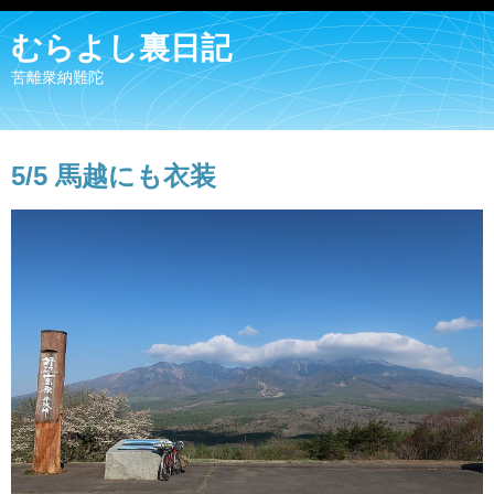
むらよし裏日記
苦離衆納難陀
5/5 馬越にも衣装