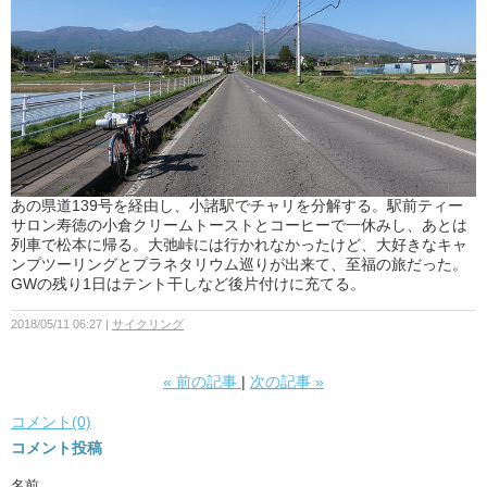
あの県道139号を経由し、小諸駅でチャリを分解する。駅前ティー
サロン寿徳の小倉クリームトーストとコーヒーで一休みし、あとは
列車で松本に帰る。大弛峠には行かれなかったけど、大好きなキャ
ンプツーリングとプラネタリウム巡りが出来て、至福の旅だった。
GWの残り1日はテント干しなど後片付けに充てる。
2018/05/11 06:27
サイクリング
«
前の記事
次の記事
»
コメント(0)
コメント投稿
名前