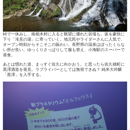
峠で一休みし、南相木村に入ると眺望に優れた岩場も。坂を豪快に
下り「滝見の湯」に寄っていく。地元民やライダーさんに人気で、
オープン時刻からそこそこの賑わい。長野県の温泉はぼったくらな
い所が良い。ゆっくりさっぱりして服も替え、小海駅のスーパーで
昼食。
あとは慣れた道、まっすぐ佐久に向かおう。と思ったら佐久穂町に
黒澤酒造を発見。ラブライバーとしては無視できぬ？ 純米大吟醸
「黒澤」を入手する。