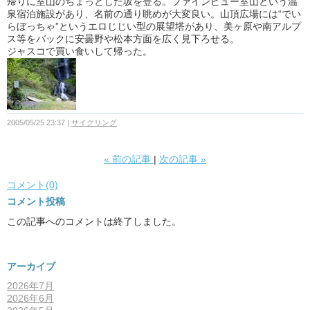
帰りに室山のちょっとした坂を登る。ファインビュー室山という温
泉宿泊施設があり、名前の通り眺めが大変良い。山頂広場には“でい
らぼっちゃ”というエロじじい型の展望塔があり、美ヶ原や南アルプ
ス等をバックに安曇野や松本方面を広く見下ろせる。
ジャスコで買い食いして帰った。
2005/05/25 23:37
サイクリング
«
前の記事
次の記事
»
コメント(0)
コメント投稿
この記事へのコメントは終了しました。
アーカイブ
2026年7月
2026年6月