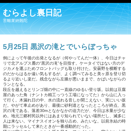
むらよし裏日記
苦離衆納難陀
5月25日 黒沢の滝とでいらぼっちゃ
例によって午後の出発となるが（何やってんだ一体）、今日はチャ
リで北アルプス麓の“黒沢の滝”を目指す。ケータイではない方のデ
ジカメを運ぶためフロントバッグも取り付けた。安曇野を横断する
のだからはるか遠い気もするが、よく調べてみると美ヶ原を登り切
るより近いし楽だ。残念ながら左膝が悪いままで、かばいながらの
ランとなる。
段丘を越えるとリンゴ畑の中に一直線のゆるい登り坂。以前は豆腐
屋のあった角（ナントカ精工っつう工場になってた）から山に入っ
て行く。木漏れ日の中、水の流れる音しか聞こえない、実にいい坂
だ。やがて車止めがあり、最後に砂利道となったところが終点、黒
沢の滝である。落差30mとなかなかの迫力だが、今日は水量が少な
め。地元三郷村民以外にはあまり知られていない場所だし、滅多に
人は来ない。マイナスイオンを独り占め、みたいな。以前氷結の時
期にラッセルして来たときが一番感動的だった。