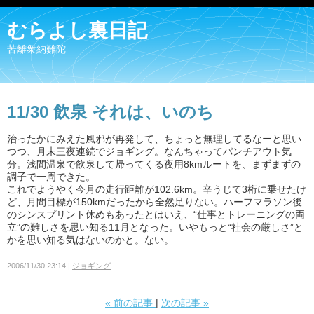
むらよし裏日記
苦離衆納難陀
11/30 飲泉 それは、いのち
治ったかにみえた風邪が再発して、ちょっと無理してるなーと思い
つつ、月末三夜連続でジョギング。なんちゃってパンチアウト気
分。浅間温泉で飲泉して帰ってくる夜用8kmルートを、まずまずの
調子で一周できた。
これでようやく今月の走行距離が102.6km。辛うじて3桁に乗せたけ
ど、月間目標が150kmだったから全然足りない。ハーフマラソン後
のシンスプリント休めもあったとはいえ、“仕事とトレーニングの両
立”の難しさを思い知る11月となった。いやもっと“社会の厳しさ”と
かを思い知る気はないのかと。ない。
2006/11/30 23:14
ジョギング
«
前の記事
次の記事
»