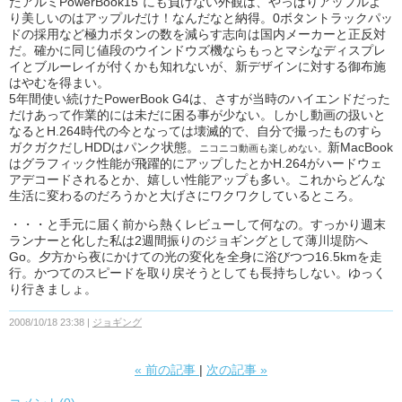
たアルミPowerBook15"にも負けない外観は、やっぱりアップルよ
り美しいのはアップルだけ！なんだなと納得。0ボタントラックパッ
ドの採用など極力ボタンの数を減らす志向は国内メーカーと正反対
だ。確かに同じ値段のウインドウズ機ならもっとマシなディスプレ
イとブルーレイが付くかも知れないが、新デザインに対する御布施
はやむを得まい。
5年間使い続けたPowerBook G4は、さすが当時のハイエンドだった
だけあって作業的には未だに困る事が少ない。しかし動画の扱いと
なるとH.264時代の今となっては壊滅的で、自分で撮ったものすら
ガクガクだしHDDはパンク状態。
新MacBook
ニコニコ動画も楽しめない。
はグラフィック性能が飛躍的にアップしたとかH.264がハードウェ
アデコードされるとか、嬉しい性能アップも多い。これからどんな
生活に変わるのだろうかと大げさにワクワクしているところ。
・・・と手元に届く前から熱くレビューして何なの。すっかり週末
ランナーと化した私は2週間振りのジョギングとして薄川堤防へ
Go。夕方から夜にかけての光の変化を全身に浴びつつ16.5kmを走
行。かつてのスピードを取り戻そうとしても長持ちしない。ゆっく
り行きましょ。
2008/10/18 23:38
ジョギング
«
前の記事
次の記事
»