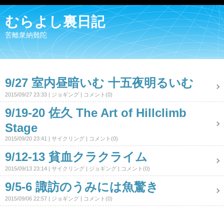
むらよし裏日記
苦離衆納難陀
9/27 室内昼暗いむ 十五夜明るいむ
2015/09/27 23:33
ジョギング
コメント(0)
9/19-20 佐久 The Art of Hillclimb
Stage
2015/09/20 23:41
サイクリング
コメント(0)
9/12-13 貧血クラクライム
2015/09/13 23:14
サイクリング
ジョギング
コメント(0)
9/5-6 諏訪のうみには魚驚き
2015/09/06 22:57
ジョギング
コメント(0)