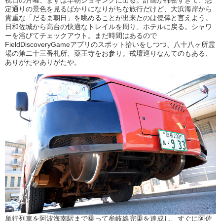
定通りの景色を見るばかりになりがちな旅行だけど、大浜海岸から
貴重な「だるま朝日」を眺めることが出来たのは僥倖と言えよう。
日和佐城から高台の快適なトレイルを周り、ホテルに戻る。シャワ
ーを浴びてチェックアウト。まだ時間はあるので
FieldDiscoveryGameアプリのスポット拾いをしつつ、八十八ヶ所霊
場の第二十三番札所、薬王寺をお参り。戒壇巡りなんてのもある、
ありがたやありがたや。
単行列車を阿波海南駅まで乗って牟岐線完乗を達成し、すぐに阿佐