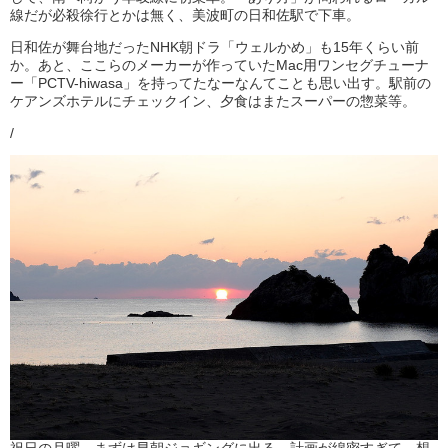
線だが必殺徐行とかは無く、美波町の日和佐駅で下車。
日和佐が舞台地だったNHK朝ドラ「ウェルかめ」も15年くらい前
か。あと、ここらのメーカーが作っていたMac用ワンセグチューナ
ー「PCTV-hiwasa」を持ってたなーなんてことも思い出す。駅前の
ケアンズホテルにチェックイン、夕食はまたスーパーの惣菜等。
/
祝日の月曜、まずは早朝ジョギングに出る。計画が綿密すぎて、想