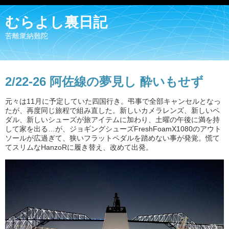
むらよし裏日記
苦離衆納難陀
2/22-26 阿佐線の夢見し 酔いもせず
元々は11月に予定していた四国行き。弔事で全部キャンセルとなっ
たが、再度同じ旅程で組み直した。新しいカメラレンズ、新しいペ
ダル、新しいシューズが旅アイテムに加わり、土曜の午後に満を持
して家を出る…が、ジョギングシューズFreshFoamX1080のアウト
ソールが広過ぎて、狭いフラットペダルを踏めない事が発覚。慌て
てスリムなHanzoRに履き替え、改めて出発。