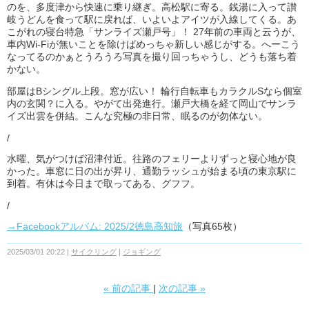
のを、多度津から快速に乗り継ぎ。高松駅に寄る。銭湯に入って讃
岐うどんを食って駅に戻れば、いよいよアイツが入線してくる。あ
こがれの寝台特急「サンライズ瀬戸号」！ 27年前の車両と云うが、
車内Wi-Fiが無いことを除けばめっちゃ新しい感じがする。へーこう
なってるのかぁとうろうろ写真を撮り回っちゃうし、どうも落ち着
かない。
部屋はBシングル上段。窓が広い！ 輪行自転車もカラクルSなら個室
内の玄関？に入る。やがて出発進行。瀬戸大橋を経て岡山でサンラ
イズ出雲を併結。こんな究極の非日常、眠るのが勿体ない。
/
水曜、気がつけば沼津付近。往路のフェリーよりずっと寝心地が良
かった。車窓に日の出が昇り、通勤ラッシュが始まる頃の東京駅に
到着。有休は今日まで取ってある、グフフ。
/
→Facebookアルバム: 2025/2徳島高知旅
（写真65枚）
2025/03/01 20:22
サイクリング
ジョギング
«
前の記事
次の記事
»