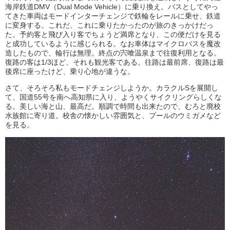
海岸鉄道DMV（Dual Mode Vehicle）に乗り換え。バスとしてやっ
てきた車両はモードインターチェンジで鉄輪をレールに乗せ、鉄道
に変身する。これだ、これに乗りたかったのが旅のきっかけだっ
た。予約客と飛び入り客でちょうど満席となり、この便だけを見る
と成功しているように感じられる。なお車体はマイクロバスを魔改
造したもので、輪行は無理。終点の宍喰温泉まで往復利用となる。
復路の客は1/3ほど、それも観光客である。往路は最前席、復路は最
後席に座ったけど、乗り心地が違うな。
さて、そろそろ私もモードチェンジしようか。カラクルSを展開し
て、国道55号を南へ高知県に入り、ようやくサイクリングらしくな
る。美しい海と山、最高だ。順調で時間も出来たので、むろと廃校
水族館に寄り道。校舎の懐かしい雰囲気と、プールのウミガメなど
を見る。