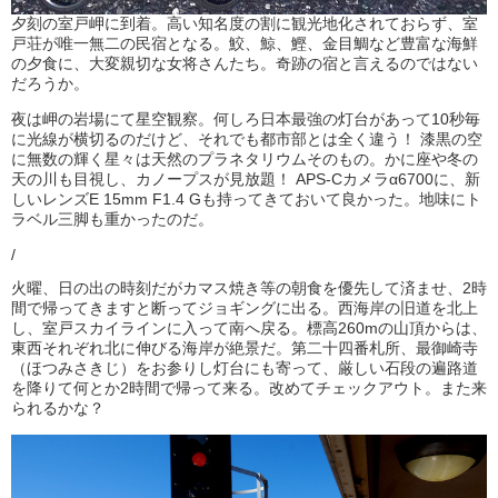
夕刻の室戸岬に到着。高い知名度の割に観光地化されておらず、室
戸荘が唯一無二の民宿となる。鮫、鯨、鰹、金目鯛など豊富な海鮮
の夕食に、大変親切な女将さんたち。奇跡の宿と言えるのではない
だろうか。
夜は岬の岩場にて星空観察。何しろ日本最強の灯台があって10秒毎
に光線が横切るのだけど、それでも都市部とは全く違う！ 漆黒の空
に無数の輝く星々は天然のプラネタリウムそのもの。かに座や冬の
天の川も目視し、カノープスが見放題！ APS-Cカメラα6700に、新
しいレンズE 15mm F1.4 Gも持ってきておいて良かった。地味にト
ラベル三脚も重かったのだ。
/
火曜、日の出の時刻だがカマス焼き等の朝食を優先して済ませ、2時
間で帰ってきますと断ってジョギングに出る。西海岸の旧道を北上
し、室戸スカイラインに入って南へ戻る。標高260mの山頂からは、
東西それぞれ北に伸びる海岸が絶景だ。第二十四番札所、最御崎寺
（ほつみさきじ）をお参りし灯台にも寄って、厳しい石段の遍路道
を降りて何とか2時間で帰って来る。改めてチェックアウト。また来
られるかな？