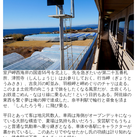
室戸岬西海岸の国道55号を北上し、先を急ぎたいが第二十五番札
所、津照寺（しんしょうじ）はお参りしておく。行当岬（ぎょうと
うみさき）、吉良川の町並み、羽根岬と岬めぐりのチャリは走る。
このまま土佐湾の向こうまで旅をしたくなる風景だが、土佐くろし
お鉄道ごめん・なはり線に乗るんだ！という目的もある。阿佐線の
東西を繋ぐ夢は俺の脚で達成した。奈半利駅で輪行と昼食を済ま
せ、「しんたろう号」に飛び乗る。
平日とあって客は地元民数人。車両は海側がオープンデッキになっ
ている大胆な構造で、夏場は気持ち良いだろう。安芸駅でもうちょ
っと普通な気動車へ乗り継ぎとなる。車体や各駅にキャラクターが
書かれているし、このあたりでやなせたかし氏の功績は計り知れな