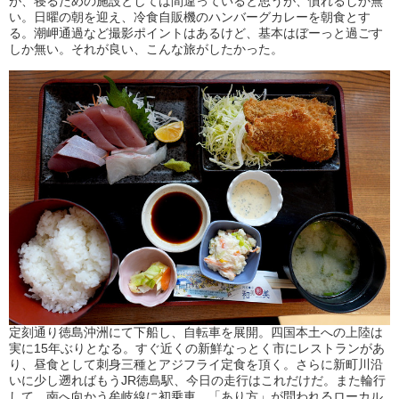
が、寝るための施設としては間違っていると思うが、慣れるしか無
い。日曜の朝を迎え、冷食自販機のハンバーグカレーを朝食とす
る。潮岬通過など撮影ポイントはあるけど、基本はぼーっと過ごす
しか無い。それが良い、こんな旅がしたかった。
定刻通り徳島沖洲にて下船し、自転車を展開。四国本土への上陸は
実に15年ぶりとなる。すぐ近くの新鮮なっとく市にレストランがあ
り、昼食として刺身三種とアジフライ定食を頂く。さらに新町川沿
いに少し遡ればもうJR徳島駅、今日の走行はこれだけだ。また輪行
して、南へ向かう牟岐線に初乗車。「あり方」が問われるローカル