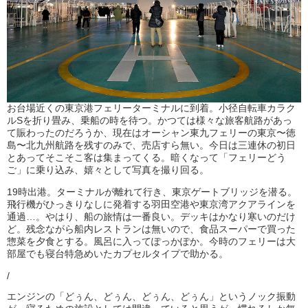
お台場近くの東京港フェリーターミナルに到着。小径自転車カラク
ルSを折り畳み、乗船の時を待つ。かつては様々な旅客航路があっ
て賑わったのだろうか、現在はオーシャン東九フェリーの東京〜徳
島〜北九州航路を残すのみで、売店すら無い。今日は三連休の初日
とあってそこそこ客は集まってくる。暗くなって「フェリーどう
ご」に乗り込み、嬉々として写真を撮り回る。
19時出港。ターミナルが離れて行き、東京ゲートブリッジを潜る。
飛行機がひっきりなしに発着する羽田空港や東京湾アクアラインを
通過…。やはり、船の旅情は一番良い。デッキはかなり寒いのだけ
ど。残念ながら船内レストランは無いので、食品スーパーで買った
惣菜を夕食とする。風呂に入ってぽっかぽか。今時のフェリーは大
部屋でも寝台特急めいたカプセルタイプで助かる。
/
エンジンの「どぅん、どぅん、どぅん、どぅん」というノック振動