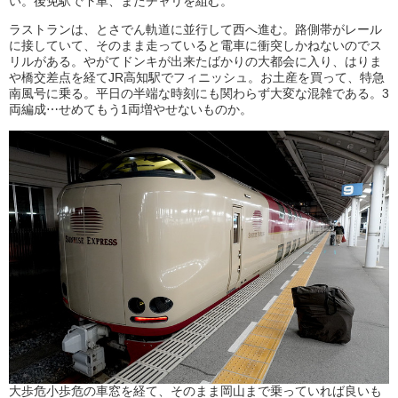
い。後免駅で下車、またチャリを組む。
ラストランは、とさでん軌道に並行して西へ進む。路側帯がレール
に接していて、そのまま走っていると電車に衝突しかねないのでス
リルがある。やがてドンキが出来たばかりの大都会に入り、はりま
や橋交差点を経てJR高知駅でフィニッシュ。お土産を買って、特急
南風号に乗る。平日の半端な時刻にも関わらず大変な混雑である。3
両編成⋯せめてもう1両増やせないものか。
大歩危小歩危の車窓を経て、そのまま岡山まで乗っていれば良いも