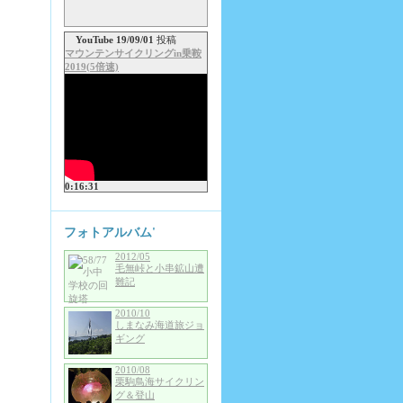
YouTube 19/09/01
投稿
マウンテンサイクリングin乗鞍
2019(5倍速)
0:16:31
フォトアルバム'
2012/05
毛無峠と小串鉱山遭
難記
2010/10
しまなみ海道旅ジョ
ギング
2010/08
栗駒鳥海サイクリン
グ＆登山