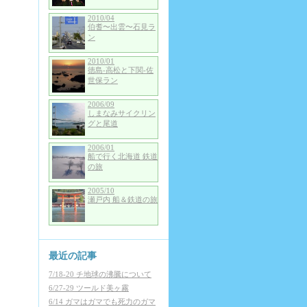
2010/04
伯耆〜出雲〜石見ラ
ン
2010/01
徳島-高松と下関-佐
世保ラン
2006/09
しまなみサイクリン
グと尾道
2006/01
船で行く北海道 鉄道
の旅
2005/10
瀬戸内 船＆鉄道の旅
最近の記事
7/18-20 チ地球の沸騰について
6/27-29 ツールド美ヶ霧
6/14 ガマはガマでも死力のガマ