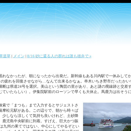
 天草道草
|
メイン
|
8/16 砂に還る人の群れは誰も雄弁で »
眠れなかったが、朝になったから出発だ。新幹線もある川内駅で一休みして
日の疲れを回復させながら…なんて出来るかなぁ。串木いちき野市だったかい
横断は県道24号を選択。美山という陶芸の里があり、あと謎の廃線跡と交差
じていたらしい）。伊集院駅前のローソンで早くも大休止。馬鹿力は出そう
検索で「まつも」まで入力するとサジェストさ
薩摩松元駅がある。この辺りで、朝から時々ぱ
。少しなら涼しくて気持ち良いけれど、土砂降
、鹿児島中央駅前に到着。すげえ、巨大かつ賑
こは九州の果てではない、中心にしてやるぞとい