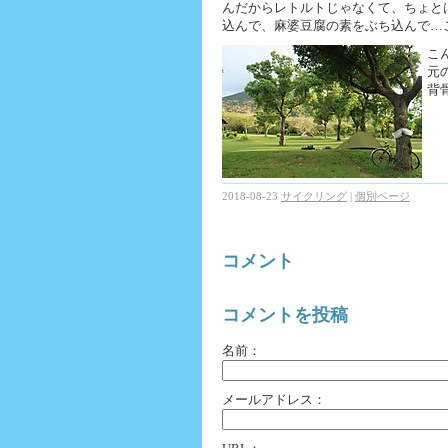
んだからレトルトじゃなくて、ちょと
込んで、麻婆豆腐の素をぶち込んで…
こ
元
背
2018-08-23
サイクリング
|
個別ページ
コメント
コメントを投稿
名前：
メールアドレス：