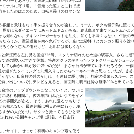
ーバーもあろう。国道終点の碑（3号10号225
ーミナルに寄り道。「昔走った道」とこれで接
方をしたのはこのため。自転車乗りのロマンな
う客船と意味もなく手を振り合うのが楽しい。うーん、ボクも種子島に渡っ
。昼食は元ダイエーで…あっドムドムがある。鹿児島まで来てドムドムかよ
かも知れない。チキンバーガーセットを注文。旨くも不味くもない。午後の
灰だろうか。産業道路を南へ急行するが、空は土砂降りとカンカン照りを繰
だろうから恵みの雨だけど、お肌には優しくない。
っと錦江湾を左に見る国道226号。スタミナ切れのため道の駅喜入、さらに指
って道の駅いぶすきで休憩。特産オクラの刺さったソフトクリームがシュール
にしても向かい風が妙に強いのだが、まさか台風が来ているのだろうか。一個
風が過ぎたタイミングで九州入りしたからヘーキヘーキと思っていたが。ああ
間がない。田良岬の砂のかけはしも遠目に駆け抜け、指宿の温泉もスルー。ス
で買い出しついでにテレビを見ると、画面隅に明日は降水確率80%と出ている
山台地のアップダウンをこなしていくと、ついに
前に現れる開聞岳。後方羊蹄山みたいなのをイメ
ての雰囲気がある。そう、あれに登るつもりで
かも知れない。最終判断は明日の朝に行う。JR
さすがの人だかり。サクッと撮ってもうひと登
麓ふれあい公園キャンプ場に到着。本日走行
しいサイト。せっかく有料のキャンプ場を使う