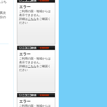
をぶち
異次
分の