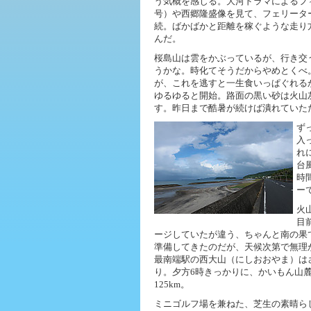
う気概を感じる。大河ドラマによるフィ
号）や西郷隆盛像を見て、フェリータ
続。ばかばかと距離を稼ぐような走り
んだ。
桜島山は雲をかぶっているが、行き交
うかな。時化てそうだからやめとくべ
が、これを逃すと一生食いっぱぐれる
ゆるゆると開始。路面の黒い砂は火山
す。昨日まで酷暑が続けば潰れていた
ず
入
れ
台
時
ー
火
目
ージしていたが違う、ちゃんと南の果
準備してきたのだが、天候次第で無理
最南端駅の西大山（にしおおやま）は
り。夕方6時きっかりに、かいもん山
125km。
ミニゴルフ場を兼ねた、芝生の素晴ら