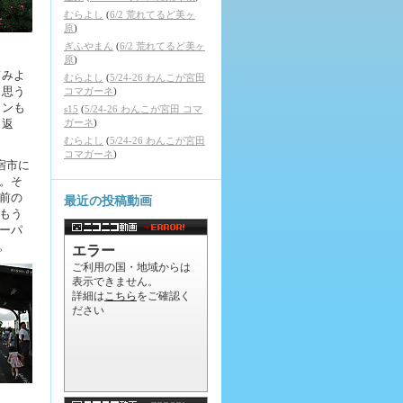
むらよし
(
6/2 荒れてるど美ヶ
原
)
ぎふやまん
(
6/2 荒れてるど美ヶ
原
)
てみよ
むらよし
(
5/24-26 わんこが宮田
と思う
コマガーネ
)
ランも
s15
(
5/24-26 わんこが宮田 コマ
り返
ガーネ
)
むらよし
(
5/24-26 わんこが宮田
コマガーネ
)
宿市に
。そ
前の
最近の投稿動画
もう
ーパ
。