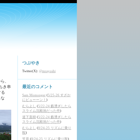
つぶやき
Twitter(X):
@mrayoshi
から、
ちき串
最近のコメント
する
Sam Momonger
(
5/25-26 すざか
にな
にビューーン！
)
むらよし
(
5/22-24 藪漕ぎしたら
スライム沈殿池だった件
)
道下直樹
(
5/22-24 藪漕ぎしたら
スライム沈殿池だった件
)
むらよし
(
8/24-25 リズムに乗り
鞍
)
笠原
(
8/24-25 リズムに乗り鞍
)