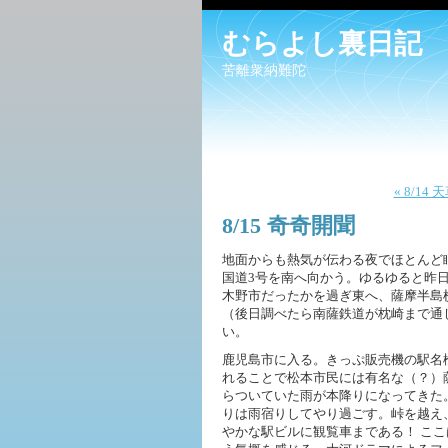
むらよし裏日記
苦離衆納難陀
« 8/14
8/15 奇奇開聞
地面からも熱気が伝わる夜でほとんど
国道3号を南へ向かう。ゆるゆると昨
木野市だったかを過ぎ東へ、薩摩半島
（後日調べたら南薩鉄道が枕崎まで通
い。
鹿児島市に入る。きっぷ販売機の駅名
れることで松本市民には有名な（？）
らついていた雨が本降りになってきた
りは雨宿りしてやり過ごす。峠を越え
やかな駅ビルに観覧車まである！ こ