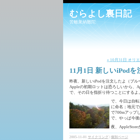
むらよし裏日記
苦離衆納難陀
« 10月31日 オ
11月1日 新しいiPod
昨夜、新しいiPodを注文したよ（ブ
Appleの初期ロットは恐ろしいから、A
で、その日を指折り待つことにするよ
で、今日は自転
に命名；地元で
で700mアッ
で、やっぱ今後
夜、AppleS
2005-11-01
サイクリング
|
個別ページ