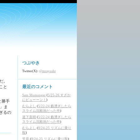
つぶやき
Twitter(X):
@mrayoshi
だ。
のこと
最近のコメント
Sam Momonger
(
5/25-26 すざか
にビューーン！
)
と勝手
むらよし
(
5/22-24 藪漕ぎしたら
」ま
スライム沈殿池だった件
)
ぎるの
道下直樹
(
5/22-24 藪漕ぎしたら
スライム沈殿池だった件
)
むらよし
(
8/24-25 リズムに乗り
鞍
)
笠原
(
8/24-25 リズムに乗り鞍
)