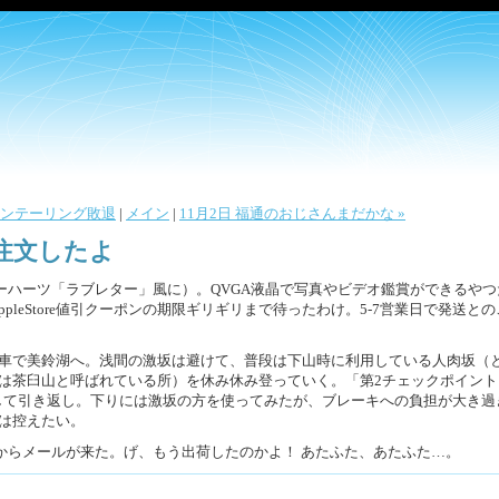
リエンテーリング敗退
|
メイン
|
11月2日 福通のおじさんまだかな »
を注文したよ
ルーハーツ「ラブレター」風に）。QVGA液晶で写真やビデオ鑑賞ができるやつ
ppleStore値引クーポンの期限ギリギリまで待ったわけ。5-7営業日で発送と
。
車で美鈴湖へ。浅間の激坂は避けて、普段は下山時に利用している人肉坂（
は茶臼山と呼ばれている所）を休み休み登っていく。「第2チェックポイント
プして引き返し。下りには激坂の方を使ってみたが、ブレーキへの負担が大き過
は控えたい。
toreからメールが来た。げ、もう出荷したのかよ！ あたふた、あたふた…。