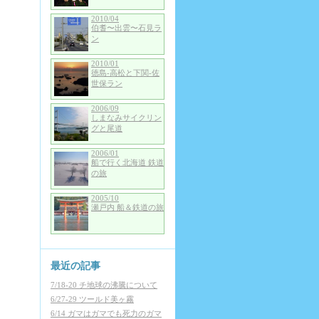
2010/04
伯耆〜出雲〜石見ラ
ン
2010/01
徳島-高松と下関-佐
世保ラン
2006/09
しまなみサイクリン
グと尾道
2006/01
船で行く北海道 鉄道
の旅
2005/10
瀬戸内 船＆鉄道の旅
最近の記事
7/18-20 チ地球の沸騰について
6/27-29 ツールド美ヶ霧
6/14 ガマはガマでも死力のガマ