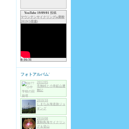
YouTube 19/09/01
投稿
マウンテンサイクリングin乗鞍
2019(5倍速)
0:16:31
フォトアルバム'
2012/05
毛無峠と小串鉱山遭
難記
2010/10
しまなみ海道旅ジョ
ギング
2010/08
栗駒鳥海サイクリン
グ＆登山