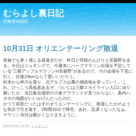
むらよし裏日記
苦離衆納難陀
10月31日 オリエンテーリング敗退
長袖でも寒く感じる昼過ぎだが、昨日と同様のんびりと安曇野を走
る。今日はジョギングで。今週末にハーフマラソン出場を予定して
いる“三郷アップルマラソンin安曇野”があるので、その会場を下見に
行く。往復24kmなら丁度いいだろう。
松本から梓川を渡り、北アルプス山麓の扇状地を登っていく。こ
れ、けっこう高低差あるぞ。ついには三郷スカイライン入口に辿り
着いたが、当日集合場所の小倉グラウンドが見つからない。案内ハ
ガキの地図がいいかげんだったのだ。
かつて得意だったはずのオリエンテーリングに、敗退したかのよう
な気分で引き返す。2時間16分で帰宅。あれ、足遅くなったなぁ。
マラソン当日は暖かくなりますように。
2005/10/31 23:29
ジョギング