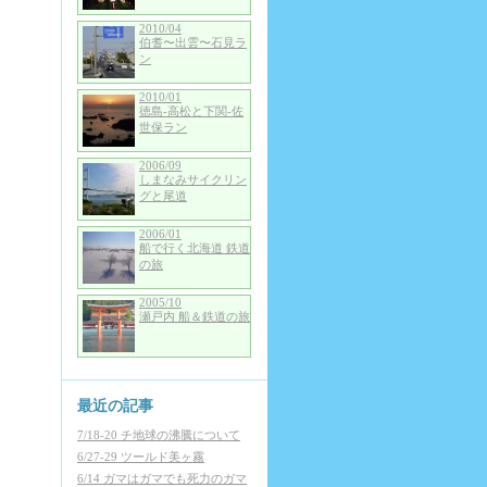
2010/04
伯耆〜出雲〜石見ラ
ン
2010/01
徳島-高松と下関-佐
世保ラン
2006/09
しまなみサイクリン
グと尾道
2006/01
船で行く北海道 鉄道
の旅
2005/10
瀬戸内 船＆鉄道の旅
最近の記事
7/18-20 チ地球の沸騰について
6/27-29 ツールド美ヶ霧
6/14 ガマはガマでも死力のガマ