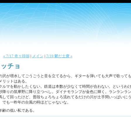
« 7/17 奇々徘徊
|
メイン
|
7/19 鬱だ土嚢 »
ョッチョ
の沢が増水してごうごうと音を立てるから、ギターを弾いても大声で歌って
メリットはある。
クルマを動かしたくない。鉄道は本数が少なくて時間が合わない。というわ
砂降りの筑摩野に降り立つべし。ダイナモランプが金色に輝く。ランランラ
馬して回ったけど、普段ちょろちょろ流れてるだけの川が土手間いっぱいに
。でも一昨年の台風の時ほどじゃないな。
年齢の低い私である。