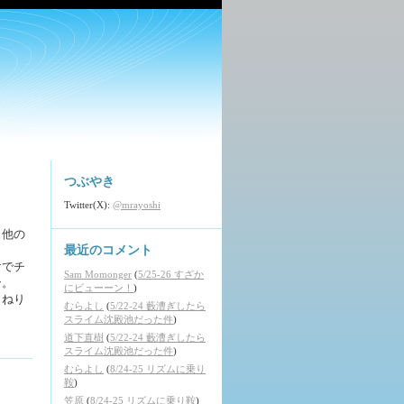
つぶやき
Twitter(X):
@mrayoshi
も他の
最近のコメント
けでチ
Sam Momonger
(
5/25-26 すざか
ン。
にビューーン！
)
うねり
むらよし
(
5/22-24 藪漕ぎしたら
スライム沈殿池だった件
)
道下直樹
(
5/22-24 藪漕ぎしたら
スライム沈殿池だった件
)
むらよし
(
8/24-25 リズムに乗り
鞍
)
笠原
(
8/24-25 リズムに乗り鞍
)