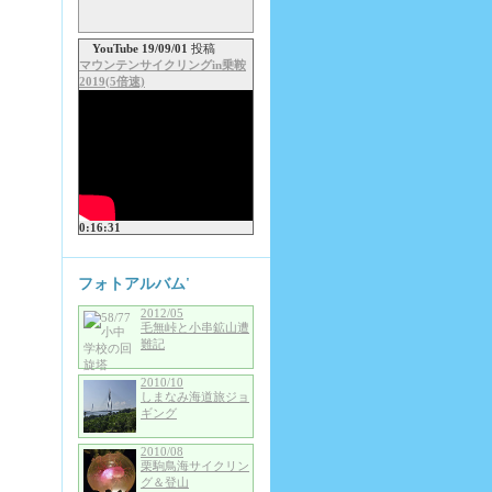
YouTube 19/09/01
投稿
マウンテンサイクリングin乗鞍
2019(5倍速)
0:16:31
フォトアルバム'
2012/05
毛無峠と小串鉱山遭
難記
2010/10
しまなみ海道旅ジョ
ギング
2010/08
栗駒鳥海サイクリン
グ＆登山