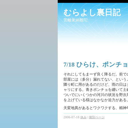
むらよし裏日記
苦離衆納難陀
7/18 ひらけ、ポンチ
それにしてもまーず良く降るだ。前で
部屋には（多分）漏れてない、という
隣り町に用があるのだけど、雨の日は
ャリにする。青きポンチョを纏いて土
ついでにいくつかの河川の状況を野次
を上げている様はなかなか迫力がある
天変地異があるとワクワクする、精神
2006-07-18
休み
|
個別ページ