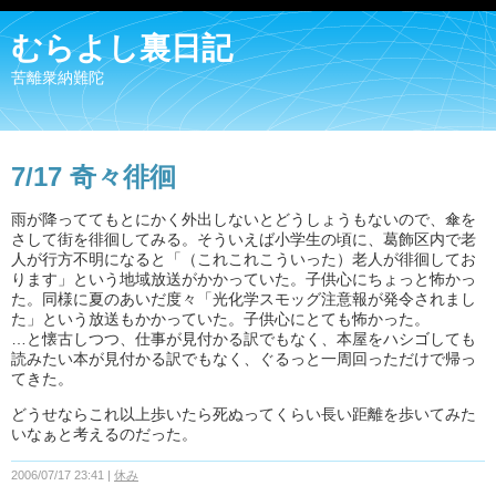
むらよし裏日記
苦離衆納難陀
7/17 奇々徘徊
雨が降っててもとにかく外出しないとどうしょうもないので、傘を
さして街を徘徊してみる。そういえば小学生の頃に、葛飾区内で老
人が行方不明になると「（これこれこういった）老人が徘徊してお
ります」という地域放送がかかっていた。子供心にちょっと怖かっ
た。同様に夏のあいだ度々「光化学スモッグ注意報が発令されまし
た」という放送もかかっていた。子供心にとても怖かった。
…と懐古しつつ、仕事が見付かる訳でもなく、本屋をハシゴしても
読みたい本が見付かる訳でもなく、ぐるっと一周回っただけで帰っ
てきた。
どうせならこれ以上歩いたら死ぬってくらい長い距離を歩いてみた
いなぁと考えるのだった。
2006/07/17 23:41
休み