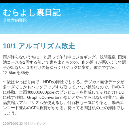
むらよし裏日記
苦離衆納難陀
10/1 アルゴリズム敗走
雨が降らないうちに、と思って午前中にジョギング。浅間温泉−田溝
池コースを2周する勢いで家を出たものの、血の巡りが悪いようで調
子が出ない。1周だけの超ゆっくりジョグに変更。敗走ですか。
12.5kmを85分。
午後はやっぱり雨で、HDDの掃除でもする。デジカメ画像データが
多すぎてしかもバックアップすら取っていない状態なので、DVD-R
に移動。全画像800x600pixelのプレビューを作成してそれだけHDD
に残す作戦。GraphicConverterがないとやってられない作業だ。高
品質縮尺アルゴリズムが使えるし。何百枚も一気にやると、動画エ
ンコード並みのCPU負荷がかかる。待ってる間は机の上の掃除でも
しよう。
2006/10/01 23:40
ジョギング