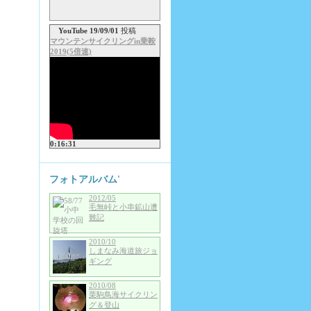
YouTube 19/09/01
投稿
マウンテンサイクリングin乗鞍
2019(5倍速)
0:16:31
フォトアルバム'
2012/05
毛無峠と小串鉱山遭
難記
2010/10
しまなみ海道旅ジョ
ギング
2010/08
栗駒鳥海サイクリン
グ＆登山