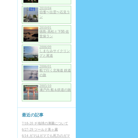
2010/04
伯耆〜出雲〜石見ラ
ン
2010/01
徳島-高松と下関-佐
世保ラン
2006/09
しまなみサイクリン
グと尾道
2006/01
船で行く北海道 鉄道
の旅
2005/10
瀬戸内 船＆鉄道の旅
最近の記事
7/18-20 チ地球の沸騰について
6/27-29 ツールド美ヶ霧
6/14 ガマはガマでも死力のガマ