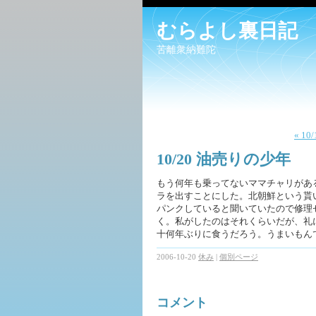
むらよし裏日記
苦離衆納難陀
« 10
10/20 油売りの少年
もう何年も乗ってないママチャリがあ
ラを出すことにした。北朝鮮という貰
パンクしていると聞いていたので修理
く。私がしたのはそれくらいだが、礼
十何年ぶりに食うだろう。うまいもん
2006-10-20
休み
|
個別ページ
コメント