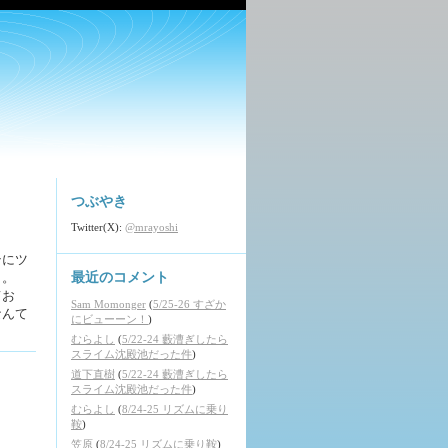
つぶやき
Twitter(X):
@mrayoshi
テにツ
）。
最近のコメント
てお
Sam Momonger
(
5/25-26 すざか
なんて
にビューーン！
)
むらよし
(
5/22-24 藪漕ぎしたら
スライム沈殿池だった件
)
道下直樹
(
5/22-24 藪漕ぎしたら
スライム沈殿池だった件
)
むらよし
(
8/24-25 リズムに乗り
鞍
)
笠原
(
8/24-25 リズムに乗り鞍
)