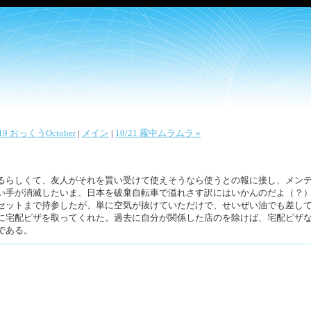
/19 おっくうOctober
|
メイン
|
10/21 霧中ムラムラ »
るらしくて、友人がそれを貰い受けて使えそうなら使うとの報に接し、メン
い手が消滅したいま、日本を破棄自転車で溢れさす訳にはいかんのだよ（？
セットまで持参したが、単に空気が抜けていただけで、せいぜい油でも差し
に宅配ピザを取ってくれた。過去に自分が関係した店のを除けば、宅配ピザ
である。