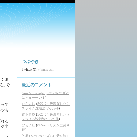
つぶやき
Twitter(X):
@mrayoshi
あくま
家まで
最近のコメント
ケ
Sam Momonger
(
5/25-26 すざか
にビューーン！
)
むらよし
(
5/22-24 藪漕ぎしたら
わって
スライム沈殿池だった件
)
いやも
道下直樹
(
5/22-24 藪漕ぎしたら
スライム沈殿池だった件
)
頼れる
むらよし
(
8/24-25 リズムに乗り
ング出
鞍
)
笠原
(
8/24-25 リズムに乗り鞍
)