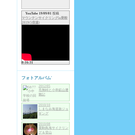
YouTube 19/09/01
投稿
マウンテンサイクリングin乗鞍
2019(5倍速)
0:16:31
フォトアルバム'
2012/05
毛無峠と小串鉱山遭
難記
2010/10
しまなみ海道旅ジョ
ギング
2010/08
栗駒鳥海サイクリン
グ＆登山