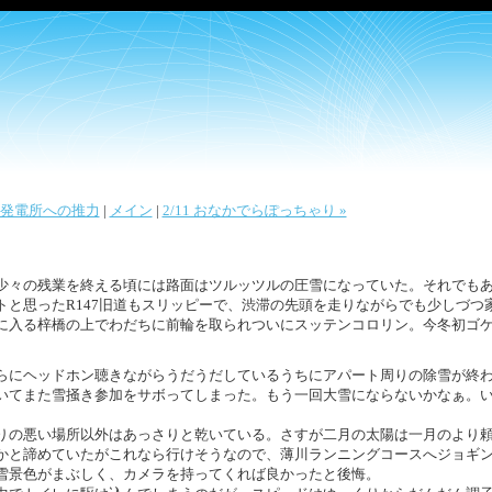
 水力発電所への推力
|
メイン
|
2/11 おなかでらぽっちゃり »
少々の残業を終える頃には路面はツルッツルの圧雪になっていた。それでも
トと思ったR147旧道もスリッピーで、渋滞の先頭を走りながらでも少しづつ
に入る梓橋の上でわだちに前輪を取られついにスッテンコロリン。今冬初ゴ
らにヘッドホン聴きながらうだうだしているうちにアパート周りの除雪が終
いてまた雪掻き参加をサボってしまった。もう一回大雪にならないかなぁ。
りの悪い場所以外はあっさりと乾いている。さすが二月の太陽は一月のより
かと諦めていたがこれなら行けそうなので、薄川ランニングコースへジョギ
雪景色がまぶしく、カメラを持ってくれば良かったと後悔。