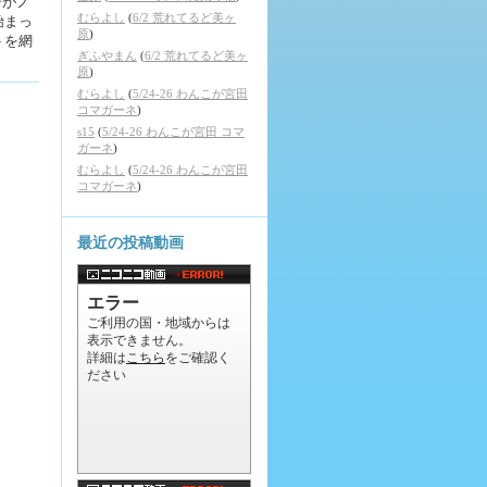
子がノ
むらよし
(
6/2 荒れてるど美ヶ
始まっ
原
)
トを網
ぎふやまん
(
6/2 荒れてるど美ヶ
原
)
むらよし
(
5/24-26 わんこが宮田
コマガーネ
)
s15
(
5/24-26 わんこが宮田 コマ
ガーネ
)
むらよし
(
5/24-26 わんこが宮田
コマガーネ
)
最近の投稿動画