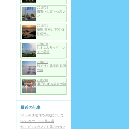
2010/04
伯耆〜出雲〜石見ラ
ン
2010/01
徳島-高松と下関-佐
世保ラン
2006/09
しまなみサイクリン
グと尾道
2006/01
船で行く北海道 鉄道
の旅
2005/10
瀬戸内 船＆鉄道の旅
最近の記事
7/18-20 チ地球の沸騰について
6/27-29 ツールド美ヶ霧
6/14 ガマはガマでも死力のガマ