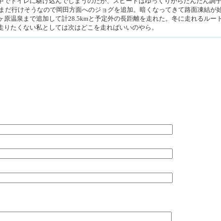
中でトイレに駆け込んでしまうのだが、スピードはゆっくりからだんだん調
えてまだ行けそうなので岡田方面へのジョグを追加。暗くなってきて路面凍結が
原温泉まで追加して計28.5kmと予定外の長距離を走れた。冬に走れるルー
走りたくない私としては次はどこを走ればいいのやら。