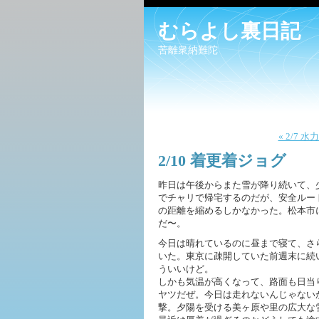
むらよし裏日記
苦離衆納難陀
« 2/7
2/10 着更着ジョグ
昨日は午後からまた雪が降り続いて、
でチャリで帰宅するのだが、安全ルー
の距離を縮めるしかなかった。松本市
だ〜。
今日は晴れているのに昼まで寝て、さ
いた。東京に疎開していた前週末に続
ういいけど。
しかも気温が高くなって、路面も日当
ヤツだぜ。今日は走れないんじゃない
撃。夕陽を受ける美ヶ原や里の広大な