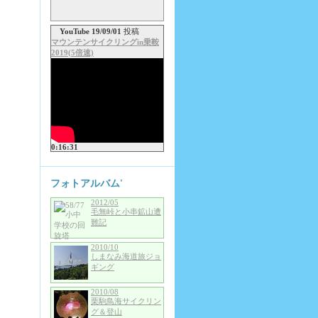
YouTube 19/09/01
投稿
マウンテンサイクリングin乗鞍
2019(5倍速)
0:16:31
フォトアルバム'
2012/05
毛無峠と小串鉱山遭
難記
2010/10
しまなみ海道旅ジョ
ギング
2010/08
栗駒鳥海サイクリン
グ＆登山