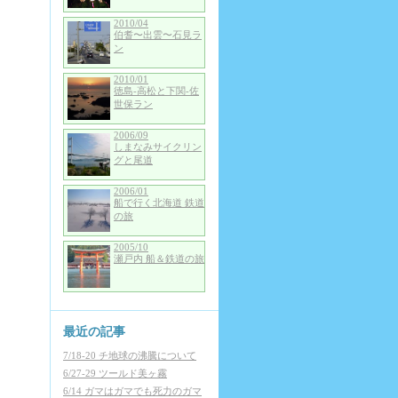
2010/04
伯耆〜出雲〜石見ラ
ン
2010/01
徳島-高松と下関-佐
世保ラン
2006/09
しまなみサイクリン
グと尾道
2006/01
船で行く北海道 鉄道
の旅
2005/10
瀬戸内 船＆鉄道の旅
最近の記事
7/18-20 チ地球の沸騰について
6/27-29 ツールド美ヶ霧
6/14 ガマはガマでも死力のガマ