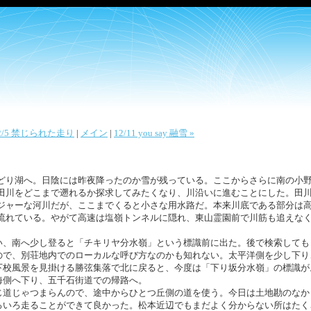
12/5 禁じられた走り
|
メイン
|
12/11 you say 融雪 »
どり湖へ。日陰には昨夜降ったのか雪が残っている。ここからさらに南の小
田川をどこまで遡れるか探求してみたくなり、川沿いに進むことにした。田
ジャーな河川だが、ここまでくると小さな用水路だ。本来川底である部分は
流れている。やがて高速は塩嶺トンネルに隠れ、東山霊園前で川筋も追えな
い、南へ少し登ると「チキリヤ分水嶺」という標識前に出た。後で検索しても
ので、別荘地内でのローカルな呼び方なのかも知れない。太平洋側を少し下り
下校風景を見掛ける勝弦集落で北に戻ると、今度は「下り坂分水嶺」の標識が
海側へ下り、五千石街道での帰路へ。
じ道じゃつまらんので、途中からひとつ丘側の道を使う。今日は土地勘のなか
ろいろ走ることができて良かった。松本近辺でもまだよく分からない所はたく