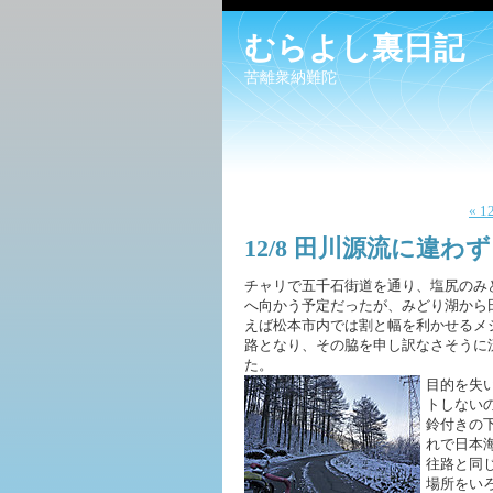
むらよし裏日記
苦離衆納難陀
« 
12/8 田川源流に違わず
チャリで五千石街道を通り、塩尻のみ
へ向かう予定だったが、みどり湖から
えば松本市内では割と幅を利かせるメ
路となり、その脇を申し訳なさそうに
た。
目的を失
トしない
鈴付きの
れで日本
往路と同
場所をい