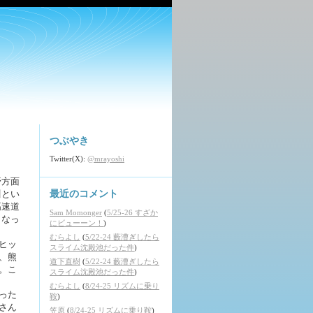
つぶやき
Twitter(X):
@mrayoshi
野方面
川とい
最近のコメント
高速道
Sam Momonger
(
5/25-26 すざか
くなっ
にビューーン！
)
むらよし
(
5/22-24 藪漕ぎしたら
ヒッ
スライム沈殿池だった件
)
、熊
道下直樹
(
5/22-24 藪漕ぎしたら
。こ
スライム沈殿池だった件
)
むらよし
(
8/24-25 リズムに乗り
った
鞍
)
さん
笠原
(
8/24-25 リズムに乗り鞍
)