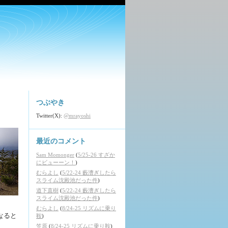
つぶやき
Twitter(X):
@mrayoshi
最近のコメント
Sam Momonger
(
5/25-26 すざか
にビューーン！
)
むらよし
(
5/22-24 藪漕ぎしたら
スライム沈殿池だった件
)
道下直樹
(
5/22-24 藪漕ぎしたら
スライム沈殿池だった件
)
むらよし
(
8/24-25 リズムに乗り
なると
鞍
)
笠原
(
8/24-25 リズムに乗り鞍
)