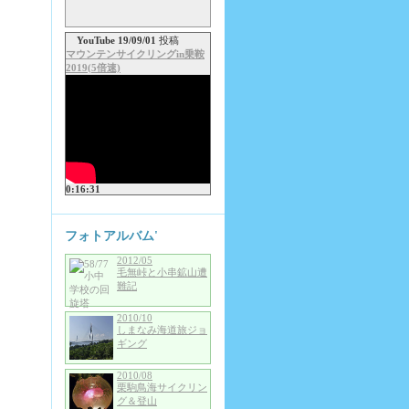
YouTube 19/09/01
投稿
マウンテンサイクリングin乗鞍
2019(5倍速)
0:16:31
フォトアルバム'
2012/05
毛無峠と小串鉱山遭
難記
2010/10
しまなみ海道旅ジョ
ギング
2010/08
栗駒鳥海サイクリン
グ＆登山