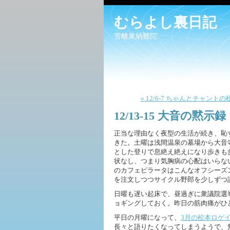
むらよし裏日記
苦離衆納難陀
« 12/6-7 ちゃんとチャント
12/13-15 大音の黙示録
正当な理由なく夜型の生活が続き、恥
きた。土曜は浅間温泉の墓場から大音
とした登りで息絶え絶えになり歩きも
状なし、つまり気胸病の心配はいらな
のカフェピラータはこんなオフシーズ
を注文しつつサイクル野郎を少しずつ
日曜も遅い起床で、昼過ぎに衆議院選
ョギングしておく。昨日の筋肉痛がひ
平日の月曜になって、
3月の松本ロゲイ
長々と語りたくなってしまうようで、