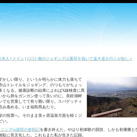
の松本人
|
メイン
|
12/21 俺のジョギングは重荷を負いて遠き道を行くが如し »
ずかしい限り。というか明らかに体力も落ちて
寺山トレイルをジョギング、のつもりがちょっ
多くなる。健康診断の結果によればX線検査に異
いから肺をガンガン使って良いのに。美鈴湖畔
ンでも営業してて有り難い限り。スパゲッティ
読み進める。いま福島県あたり。
挙の投票へ。そのまま美ヶ原温泉方面を軽くジ
どい。
ニングin波田の参戦記
を書き終えた。やはり初体験の競技、しかも初優勝と
無駄に長文化した。これもまた私が生きた記録。