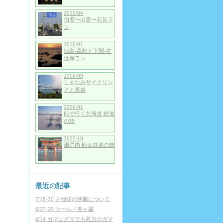
2010/04
伯耆〜出雲〜石見ラ
ン
2010/01
徳島-高松と下関-佐
世保ラン
2006/09
しまなみサイクリン
グと尾道
2006/01
船で行く北海道 鉄道
の旅
2005/10
瀬戸内 船＆鉄道の旅
最近の記事
7/18-20 チ地球の沸騰について
6/27-29 ツールド美ヶ霧
6/14 ガマはガマでも死力のガマ