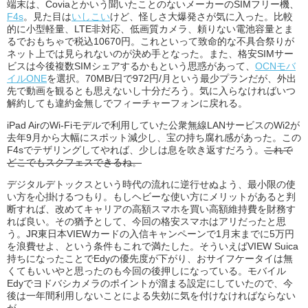
端末は、Coviaとかいう聞いたことのないメーカーのSIMフリー機、
F4s
。見た目は
いしこい
けど、怪しさ大爆発さが気に入った。比較
的に小型軽量、LTE非対応、低画質カメラ、頼りない電池容量とま
るでおもちゃで税込10670円。これといって致命的な不具合祭りが
ネット上では見られないのが決め手となった。また、格安SIMサー
ビスは今後複数SIMシェアするかもという思惑があって、
OCNモバ
イルONE
を選択。70MB/日で972円/月という最少プランだが、外出
先で動画を観るとも思えないし十分だろう。気に入らなければいつ
解約しても違約金無しでフィーチャーフォンに戻れる。
iPad AirのWi-Fiモデルで利用していた公衆無線LANサービスのWi2が
去年9月から大幅にスポット減少し、宝の持ち腐れ感があった。この
F4sでテザリングしてやれば、少しは息を吹き返すだろう。
これで
どこでもスクフェスできるね。
デジタルデトックスという時代の流れに逆行せぬよう、最小限の使
い方を心掛けるつもり。もしヘビーな使い方にメリットがあると判
断すれば、改めてキャリアの高額スマホを買い高額維持費を財務す
れば良い。その猶予として、今回の格安スマホはアリだったと思
う。JR東日本VIEWカードの入信キャンペーンで1月末までに5万円
を浪費せよ、という条件もこれで満たした。そういえばVIEW Suica
持ちになったことでEdyの優先度が下がり、おサイフケータイは無
くてもいいやと思ったのも今回の後押しになっている。モバイル
Edyでヨドバシカメラのポイントが溜まる設定にしていたので、今
後は一年間利用しないことによる失効に気を付けなければならない
が。