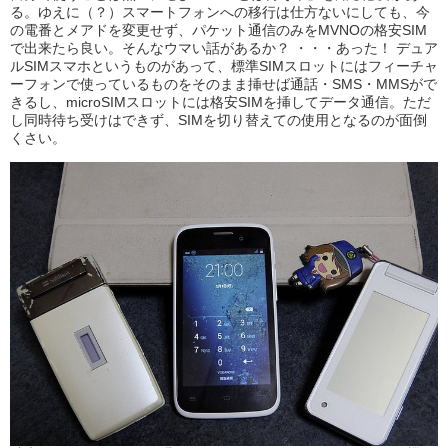
る。ゆえに（？）スマートフォンへの移行は仕方ないにしても、今
の電番とメアドを変更せず、パケット通信のみをMVNOの格安SIM
で出来たら良い。そんなウマい話があるか？ ・・・あった！ デュア
ルSIMスマホというものがあって、標準SIMスロットにはフィーチャ
ーフォンで使っているものをそのまま挿せば通話・SMS・MMSがで
きるし、microSIMスロットには格安SIMを挿してデータ通信。ただ
し同時待ち受けはできず、SIMを切り替えての使用となるのが面倒
くさい。