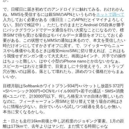
で、日曜日に届き初めてのアンドロイドに触れてみる。わけわかん
ね。MMSを受信するには銀SIMのAPNというものを
ネットで調べて
入力しておく必要がある（後日注：このAPNだとイマイチよろしく
ない。別ので検証中）。ただしそのままだとAndroid OS自体が勝手
にバックグラウンドでデータ通信を行い大変なことになるので、標
準SIMで待ち受ける場合はモバイルデータ通信をオフにしておく必
要がある。この状態でもMMSの通知は来るので、本文を受信したい
時だけオンにしてすかさずオフに戻す。で、ツイッターやらニュー
スやら株価やら見るときは格安microSIMに切り替えれば、これはも
う我慢せずガンガン使って大丈夫だ。画面は4インチ、片手での操作
はちょっと難しい。はやく小型のiPhone nanoとか出ないかなぁ。
スピーカーはわりと爆音で、目覚ましに十分使えそう。ストラップ
穴が無いのは困る。落として壊れたら、諦めのつく価格だからまぁ
いいか。
目標月額はSoftbankホワイトプラン934円+パケットし放題S 372円
+S!ベーシック300円+OCNモバイル900円+若干の通話・SMS+消費
税+ユニバで、計3000円以下。何しろ格安スマホ自体が難しいもの
なのに、フィーチャーフォン用SIMと切り替えて使う場合の例はさ
らに情報が少ない。自分でいろいろ試しつつ経過を見るしか無い。
本当に安くなるかしら。
土・日とも走行16km前後と申し訳程度のジョギング要素。1月の距
離は173kmで、去年よりはマシだ。まだ慌てる時期じゃな