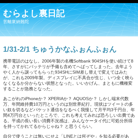
むらよし裏日記
苦離衆納難陀
1/31-2/1 ちゅうかなふぉんふぉん
携帯電話のはなし。2006年製の名機Softbank 904SHを使い続けて8
年、さすがにバッテリが予備も含めてへばってしまった。去年よう
やく人から譲ってもらった934SHにSIM差し替えで変えてはみた
が、これも2009年製。ディスプレイに不具合が生じ、いつ全く映ら
なくなるか分からない状態となった。いいかげん、まともに機種変
することが急務となった。
あこがれのiPhoneか？ XPERIAか？ AQUOSか？ しかし端末代数
万、年間維持費10万円というのは別世界紀行。現状はツイートの多
い奴を切るなどパケット通信をなるべく我慢して月平均3千円台、年
間4万円台といったところで、これも考えてみれば恐ろしい出費であ
る。平成の長い長い消費不況感は、みんなケータイ代に可処分所得
を持ってかれてるからじゃね？ と思うくらい。
自分で使うことは無いにせよ「LINEとは何ぞや」を知る必要があ