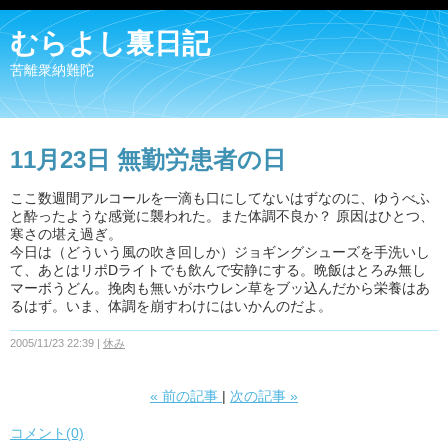
むらよし裏日記
苦離衆納難陀
11月23日 無勤労患者の日
ここ数週間アルコールを一滴も口にしてないはずなのに、ゆうべふ
と酔ったような感覚に襲われた。また体調不良か？ 原因はひとつ、
寒さの堪え過ぎ。
今日は（どういう風の吹き回しか）ジョギングシューズを手洗いし
て、あとはリポDライトでも飲んで安静にする。晩飯はとろみ無し
マーボうどん。挽肉も無いがホウレン草をブッ込んだから栄養はあ
るはず。いま、体調を崩すわけにはいかんのだよ。
2005/11/23 22:39
休み
«
前の記事
次の記事
»
コメント(0)