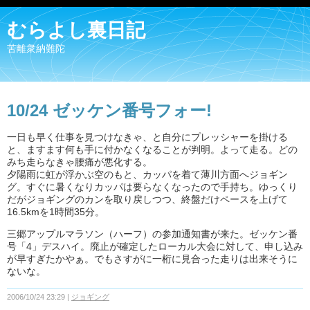
むらよし裏日記
苦離衆納難陀
10/24 ゼッケン番号フォー!
一日も早く仕事を見つけなきゃ、と自分にプレッシャーを掛ける
と、ますます何も手に付かなくなることが判明。よって走る。どの
みち走らなきゃ腰痛が悪化する。
夕陽雨に虹が浮かぶ空のもと、カッパを着て薄川方面へジョギン
グ。すぐに暑くなりカッパは要らなくなったので手持ち。ゆっくり
だがジョギングのカンを取り戻しつつ、終盤だけペースを上げて
16.5kmを1時間35分。
三郷アップルマラソン（ハーフ）の参加通知書が来た。ゼッケン番
号「4」デスハイ。廃止が確定したローカル大会に対して、申し込み
が早すぎたかやぁ。でもさすがに一桁に見合った走りは出来そうに
ないな。
2006/10/24 23:29
ジョギング