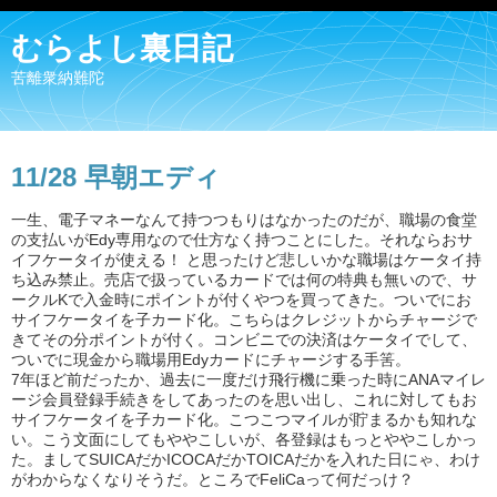
むらよし裏日記
苦離衆納難陀
11/28 早朝エディ
一生、電子マネーなんて持つつもりはなかったのだが、職場の食堂
の支払いがEdy専用なので仕方なく持つことにした。それならおサ
イフケータイが使える！ と思ったけど悲しいかな職場はケータイ持
ち込み禁止。売店で扱っているカードでは何の特典も無いので、サ
ークルKで入金時にポイントが付くやつを買ってきた。ついでにお
サイフケータイを子カード化。こちらはクレジットからチャージで
きてその分ポイントが付く。コンビニでの決済はケータイでして、
ついでに現金から職場用Edyカードにチャージする手筈。
7年ほど前だったか、過去に一度だけ飛行機に乗った時にANAマイレ
ージ会員登録手続きをしてあったのを思い出し、これに対してもお
サイフケータイを子カード化。こつこつマイルが貯まるかも知れな
い。こう文面にしてもややこしいが、各登録はもっとややこしかっ
た。ましてSUICAだかICOCAだかTOICAだかを入れた日にゃ、わけ
がわからなくなりそうだ。ところでFeliCaって何だっけ？