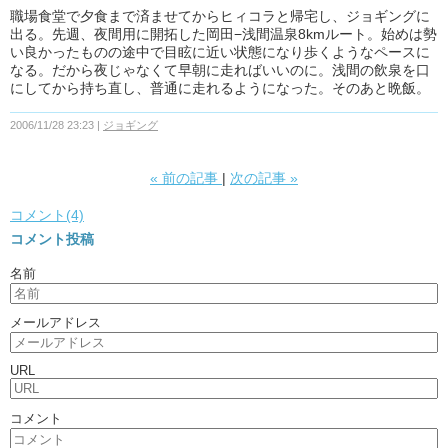
職場食堂で夕食まで済ませてからヒィコラと帰宅し、ジョギングに
出る。先週、夜間用に開拓した岡田−浅間温泉8kmルート。始めは勢
い良かったものの途中で目眩に近い状態になり歩くようなペースに
なる。だから夜じゃなくて早朝に走ればいいのに。浅間の飲泉を口
にしてから持ち直し、普通に走れるようになった。そのあと晩飯。
2006/11/28 23:23
ジョギング
«
前の記事
次の記事
»
コメント(4)
コメント投稿
名前
メールアドレス
URL
コメント