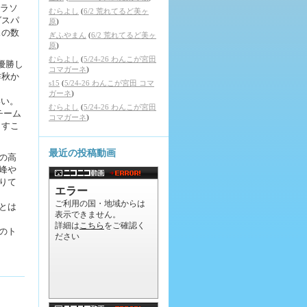
マラソ
むらよし
(
6/2 荒れてるど美ヶ
グスパ
原
)
スの数
ぎふやまん
(
6/2 荒れてるど美ヶ
原
)
むらよし
(
5/24-26 わんこが宮田
優勝し
コマガーネ
)
昨秋か
s15
(
5/24-26 わんこが宮田 コマ
ガーネ
)
いい。
むらよし
(
5/24-26 わんこが宮田
チーム
コマガーネ
)
とすこ
最近の投稿動画
の高
峰や
りて
とは
のト