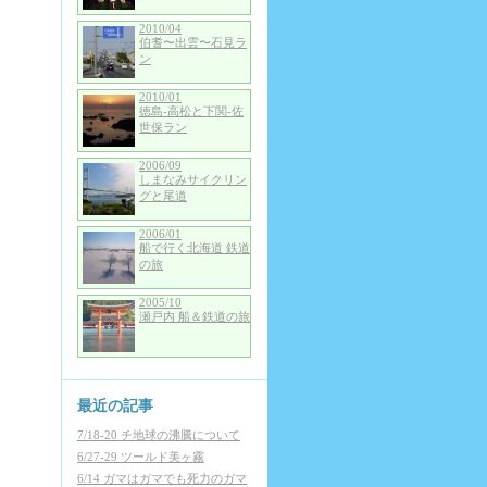
2010/04
伯耆〜出雲〜石見ラ
ン
2010/01
徳島-高松と下関-佐
世保ラン
2006/09
しまなみサイクリン
グと尾道
2006/01
船で行く北海道 鉄道
の旅
2005/10
瀬戸内 船＆鉄道の旅
最近の記事
7/18-20 チ地球の沸騰について
6/27-29 ツールド美ヶ霧
6/14 ガマはガマでも死力のガマ