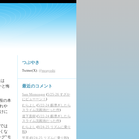
つぶやき
Twitter(X):
@mrayoshi
には
かと悔
最近のコメント
Sam Momonger
(
5/25-26 すざか
にビューーン！
)
鞍の本
むらよし
(
5/22-24 藪漕ぎしたら
疲れや
スライム沈殿池だった件
)
けに
道下直樹
(
5/22-24 藪漕ぎしたら
スライム沈殿池だった件
)
では
むらよし
(
8/24-25 リズムに乗り
くな
鞍
)
グ”モ
笠原
(
8/24-25 リズムに乗り鞍
)