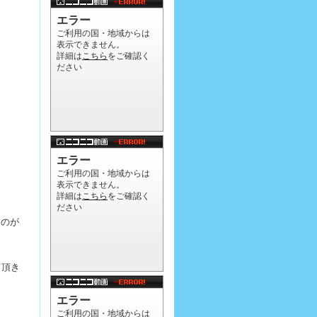
うのが
て頂き