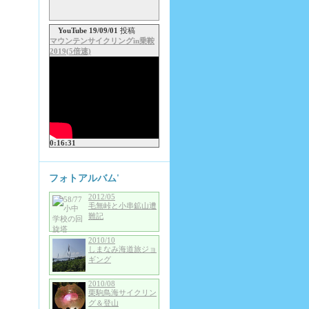
YouTube 19/09/01
投稿
マウンテンサイクリングin乗鞍
2019(5倍速)
0:16:31
フォトアルバム'
2012/05
毛無峠と小串鉱山遭
難記
2010/10
しまなみ海道旅ジョ
ギング
2010/08
栗駒鳥海サイクリン
グ＆登山