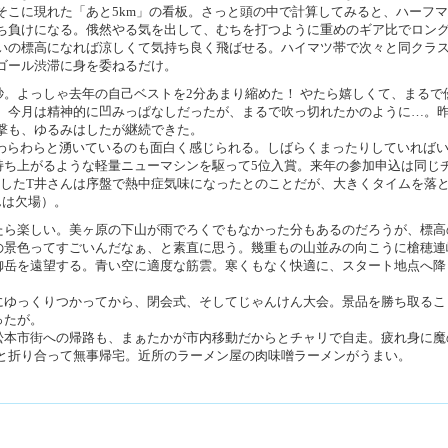
そこに現れた「あと5km」の看板。さっと頭の中で計算してみると、ハーフ
ち負けになる。俄然やる気を出して、むちを打つように重めのギア比でロン
いの標高になれば涼しくて気持ち良く飛ばせる。ハイマツ帯で次々と同クラ
ゴール渋滞に身を委ねるだけ。
9秒。よっしゃ去年の自己ベストを2分あまり縮めた！ やたら嬉しくて、まるで
。今月は精神的に凹みっぱなしだったが、まるで吹っ切れたかのように…。
撃も、ゆるみはしたが継続できた。
がわらわらと湧いているのも面白く感じられる。しばらくまったりしていれば
持ち上がるような軽量ニューマシンを駆って5位入賞。来年の参加申込は同じ
宿したT井さんは序盤で熱中症気味になったとのことだが、大きくタイムを落
んは欠場）。
たら楽しい。美ヶ原の下山が雨でろくでもなかった分もあるのだろうが、標高
の景色ってすごいんだなぁ、と素直に思う。幾重もの山並みの向こうに槍穂連
御岳を遠望する。青い空に適度な筋雲。寒くもなく快適に、スタート地点へ降
にゆっくりつかってから、閉会式、そしてじゃんけん大会。景品を勝ち取るこ
ったが。
松本市街への帰路も、まぁたかが市内移動だからとチャリで自走。疲れ身に魔
と折り合って無事帰宅。近所のラーメン屋の肉味噌ラーメンがうまい。