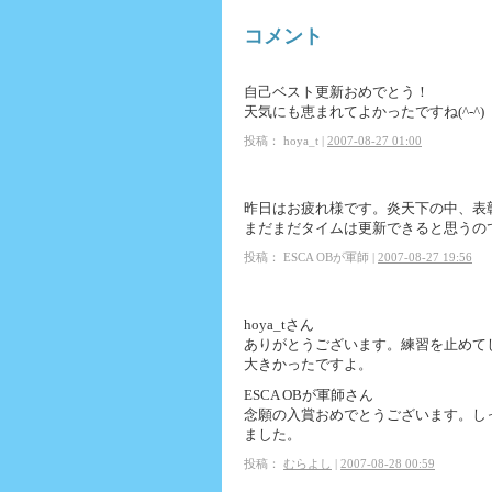
コメント
自己ベスト更新おめでとう！
天気にも恵まれてよかったですね(^-^)
投稿： hoya_t |
2007-08-27 01:00
昨日はお疲れ様です。炎天下の中、表
まだまだタイムは更新できると思うの
投稿： ESCA OBが軍師 |
2007-08-27 19:56
hoya_tさん
ありがとうございます。練習を止めてし
大きかったですよ。
ESCA OBが軍師さん
念願の入賞おめでとうございます。し
ました。
投稿：
むらよし
|
2007-08-28 00:59