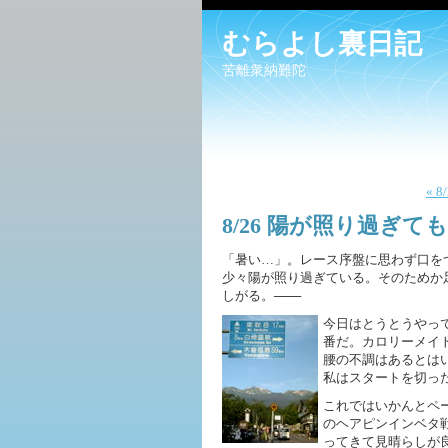
むらよし裏日記
苦離衆納難陀
« 
8/26 陽が照り過ぎ
「暑い…」。レース序盤に思わず口を
少々陽が照り過ぎている。そのためか足
しがる。───
今日はとうとうやっ
番だ。カロリーメイト
腰の不調はあるとは
私はスタートを切っ
これではいかんとペ
のヘアピンインベタ
ってきて見晴らしが良