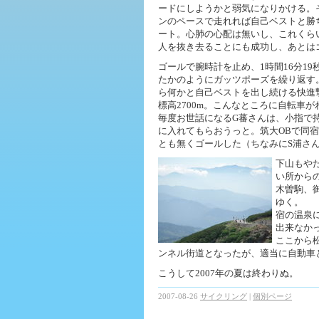
ードにしようかと弱気になりかける。
ンのペースで走れれば自己ベストと勝
ート。心肺の心配は無いし、これくら
人を抜き去ることにも成功し、あとは
ゴールで腕時計を止め、1時間16分1
たかのようにガッツポーズを繰り返す
ら何かと自己ベストを出し続ける快進
標高2700m。こんなところに自転車
毎度お世話になるG蕃さんは、小指で
に入れてもらおうっと。筑大OBで同
とも無くゴールした（ちなみにS浦さ
下山もや
い所から
木曽駒、
ゆく。
宿の温泉
出来なか
ここから
ンネル街道となったが、適当に自動車
こうして2007年の夏は終わりぬ。
2007-08-26
サイクリング
|
個別ページ