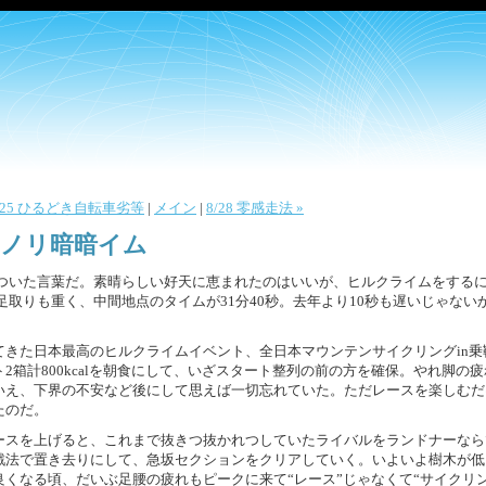
8/25 ひるどき自転車劣等
|
メイン
|
8/28 零感走法 »
てもノリ暗暗イム
ついた言葉だ。素晴らしい好天に恵まれたのはいいが、ヒルクライムをする
取りも重く、中間地点のタイムが31分40秒。去年より10秒も遅いじゃない
てきた日本最高のヒルクライムイベント、全日本マウンテンサイクリングin乗
2箱計800kcalを朝食にして、いざスタート整列の前の方を確保。やれ脚の
いえ、下界の不安など後にして思えば一切忘れていた。ただレースを楽しむだ
たのだ。
ースを上げると、これまで抜きつ抜かれつしていたライバルをランドナーなら
戦法で置き去りにして、急坂セクションをクリアしていく。いよいよ樹木が低
くなる頃、だいぶ足腰の疲れもピークに来て“レース”じゃなくて“サイクリン