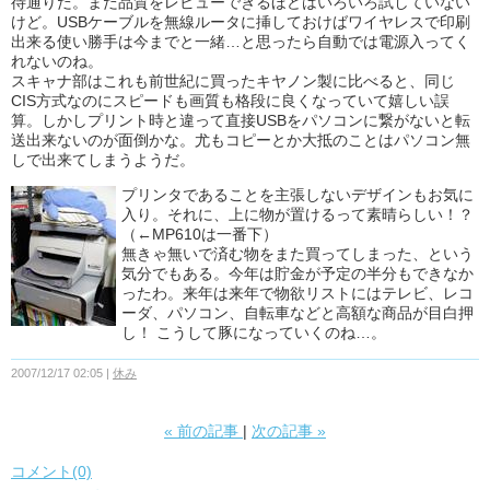
待通りだ。まだ品質をレビューできるほどはいろいろ試していない
けど。USBケーブルを無線ルータに挿しておけばワイヤレスで印刷
出来る使い勝手は今までと一緒…と思ったら自動では電源入ってく
れないのね。
スキャナ部はこれも前世紀に買ったキヤノン製に比べると、同じ
CIS方式なのにスピードも画質も格段に良くなっていて嬉しい誤
算。しかしプリント時と違って直接USBをパソコンに繋がないと転
送出来ないのが面倒かな。尤もコピーとか大抵のことはパソコン無
しで出来てしまうようだ。
プリンタであることを主張しないデザインもお気に
入り。それに、上に物が置けるって素晴らしい！？
（←MP610は一番下）
無きゃ無いで済む物をまた買ってしまった、という
気分でもある。今年は貯金が予定の半分もできなか
ったわ。来年は来年で物欲リストにはテレビ、レコ
ーダ、パソコン、自転車などと高額な商品が目白押
し！ こうして豚になっていくのね…。
2007/12/17 02:05
休み
«
前の記事
次の記事
»
コメント(0)