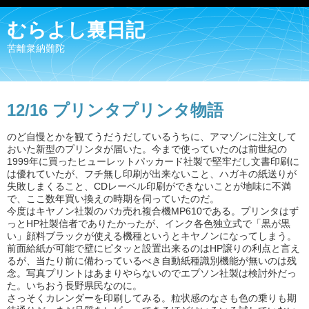
むらよし裏日記
苦離衆納難陀
12/16 プリンタプリンタ物語
のど自慢とかを観てうだうだしているうちに、アマゾンに注文して
おいた新型のプリンタが届いた。今まで使っていたのは前世紀の
1999年に買ったヒューレットパッカード社製で堅牢だし文書印刷に
は優れていたが、フチ無し印刷が出来ないこと、ハガキの紙送りが
失敗しまくること、CDレーベル印刷ができないことが地味に不満
で、ここ数年買い換えの時期を伺っていたのだ。
今度はキヤノン社製のバカ売れ複合機MP610である。プリンタはず
っとHP社製信者でありたかったが、インク各色独立式で「黒が黒
い」顔料ブラックが使える機種というとキヤノンになってしまう。
前面給紙が可能で壁にピタッと設置出来るのはHP譲りの利点と言え
るが、当たり前に備わっているべき自動紙種識別機能が無いのは残
念。写真プリントはあまりやらないのでエプソン社製は検討外だっ
た。いちおう長野県民なのに。
さっそくカレンダーを印刷してみる。粒状感のなさも色の乗りも期