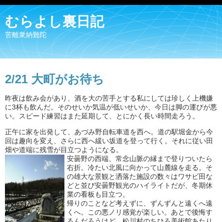
むらよし裏日記
苦離衆納難陀
2/21 大町がお待ち
昨夜は飲み会があり、酒を大の苦手とする私にしては珍しく上機嫌
に3杯も飲んだ。そのせいか気温が低いせいか、今日は脚の運びが悪
い。スピード練習はまた延期して、とにかく長い時間走ろう。
正午に家を出発して、あづみ野自転車道を西へ。道の駅堀金から今
回は趣向を変え、さらに西へ緩い坂道を登って行く。それに従い田
畑や道端に残雪が目立つようになる。
安曇野の西端、常念山脈の縁まで登りついたら
右折。冷たい北風に向かって山麓線を走る。そ
の雄大な景観と洒落た施設の数々はワサビ田な
どと並び安曇野観光のハイライトだが、冬期休
業の看板も目立つ。
帰りのことなど考えずに、ずんずんと遠くへ遠
くへ。この悪ノリ感覚が楽しい。あとで後悔す
るんだろうけど。松川村のちひろ美術館あたり