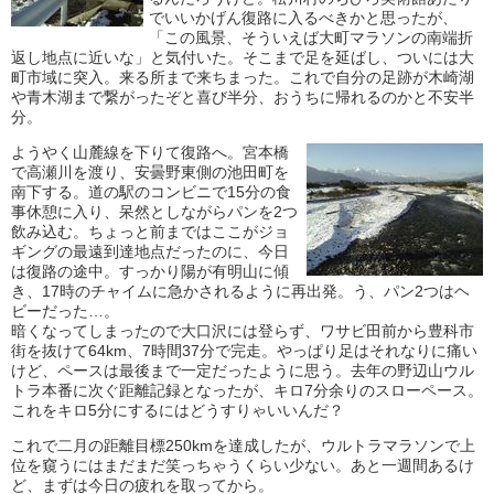
でいいかげん復路に入るべきかと思ったが、
「この風景、そういえば大町マラソンの南端折
返し地点に近いな」と気付いた。そこまで足を延ばし、ついには大
町市域に突入。来る所まで来ちまった。これで自分の足跡が木崎湖
や青木湖まで繋がったぞと喜び半分、おうちに帰れるのかと不安半
分。
ようやく山麓線を下りて復路へ。宮本橋
で高瀬川を渡り、安曇野東側の池田町を
南下する。道の駅のコンビニで15分の食
事休憩に入り、呆然としながらパンを2つ
飲み込む。ちょっと前まではここがジョ
ギングの最遠到達地点だったのに、今日
は復路の途中。すっかり陽が有明山に傾
き、17時のチャイムに急かされるように再出発。う、パン2つはヘ
ビーだった…。
暗くなってしまったので大口沢には登らず、ワサビ田前から豊科市
街を抜けて64km、7時間37分で完走。やっぱり足はそれなりに痛い
けど、ペースは最後まで一定だったように思う。去年の野辺山ウル
トラ本番に次ぐ距離記録となったが、キロ7分余りのスローペース。
これをキロ5分にするにはどうすりゃいいんだ？
これで二月の距離目標250kmを達成したが、ウルトラマラソンで上
位を窺うにはまだまだ笑っちゃうくらい少ない。あと一週間あるけ
ど、まずは今日の疲れを取ってから。