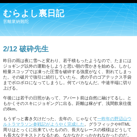
むらよし裏日記
苦離衆納難陀
2/12 破砕先生
昨日の雨は夜に雪へと変わり、若干積もったようなので、たまには
ジョギング以外の運動をしようと思い朝の雪かきを始める。しかし
軽量スコップでは凍った圧雪を破砕する強度がなく、割れてしまっ
た。その破片で強引に続行していたら、虎の子のゴアテックス手袋
までボロボロになってしまうし。何てバカなんだ。中途半端に切り
上げる。
午後には若干の日照があって、アパート前は自然に融けてるし。と
もかくそのスキにジョギングに出る。距離は稼がず、浅間飲泉往復
の8km。
もうずっと書き欠けだった、去年の、じゃなくて
一昨年の野辺山ウ
ルトラマラソン参戦記がようやく完成した
。グラフィックやHTML
周りはとっくに出来ていたものの、長大なレースの模様はどうして
も長大なテキストとなるため、なかなかとっかかれなかったのだ。