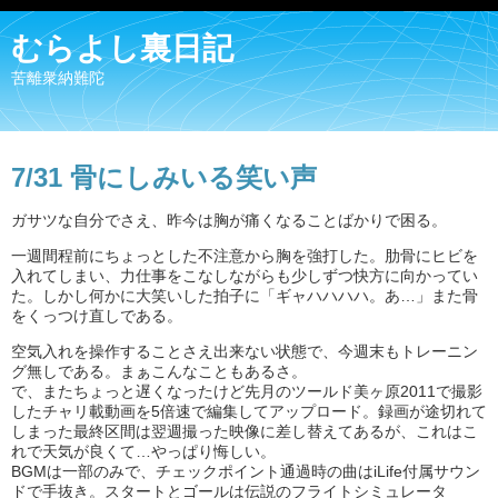
むらよし裏日記
苦離衆納難陀
7/31 骨にしみいる笑い声
ガサツな自分でさえ、昨今は胸が痛くなることばかりで困る。
一週間程前にちょっとした不注意から胸を強打した。肋骨にヒビを
入れてしまい、力仕事をこなしながらも少しずつ快方に向かってい
た。しかし何かに大笑いした拍子に「ギャハハハハ。あ…」また骨
をくっつけ直しである。
空気入れを操作することさえ出来ない状態で、今週末もトレーニン
グ無しである。まぁこんなこともあるさ。
で、またちょっと遅くなったけど先月のツールド美ヶ原2011で撮影
したチャリ載動画を5倍速で編集してアップロード。録画が途切れて
しまった最終区間は翌週撮った映像に差し替えてあるが、これはこ
れで天気が良くて…やっぱり悔しい。
BGMは一部のみで、チェックポイント通過時の曲はiLife付属サウン
ドで手抜き。スタートとゴールは伝説のフライトシミュレータ