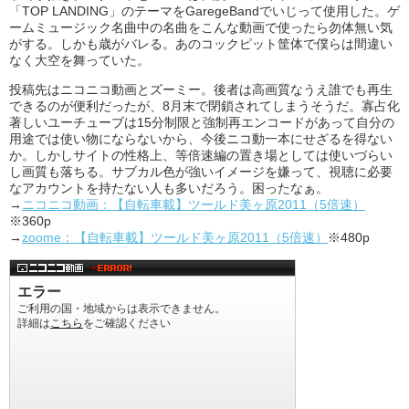
「TOP LANDING」のテーマをGaregeBandでいじって使用した。ゲ
ームミュージック名曲中の名曲をこんな動画で使ったら勿体無い気
がする。しかも歳がバレる。あのコックピット筐体で僕らは間違い
なく大空を舞っていた。
投稿先はニコニコ動画とズーミー。後者は高画質なうえ誰でも再生
できるのが便利だったが、8月末で閉鎖されてしまうそうだ。寡占化
著しいユーチューブは15分制限と強制再エンコードがあって自分の
用途では使い物にならないから、今後ニコ動一本にせざるを得ない
か。しかしサイトの性格上、等倍速編の置き場としては使いづらい
し画質も落ちる。サブカル色が強いイメージを嫌って、視聴に必要
なアカウントを持たない人も多いだろう。困ったなぁ。
→
ニコニコ動画：【自転車載】ツールド美ヶ原2011（5倍速）
※360p
→
zoome：【自転車載】ツールド美ヶ原2011（5倍速）
※480p