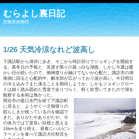
むらよし裏日記
苦離衆納難陀
1/26 天気冷涼なれど波高し
下諏訪駅から湖岸に歩き、そこから時計回りでジョギングを開始す
る。真冬日の予報と、見渡す限りの真っ白な湖面。しかし今週は暖
かい日が続いたので、御神渡りが融けてないか心配だ。諏訪市の湖
南側に回ると心配的中、解氷部が広がっており波が高い。今日明日
の冷え込みでまた凍ることを期待しようか。しかもジョギングロー
ドは細く踏み固めた雪道で走りづらく、軽く吹雪いてきたので湖を
観察する余裕は無かった。
岡谷市の釜口水門を経て下諏訪町
に戻ると、ようやく一之御渡りの
筋らしきが残っているのを確認で
きた。ありがたやありがたや。今
の体力では丁度良い目標と思える
16kmを走り終え、昼食にハルピン
ラーメンを食べて諏訪大社秋宮を