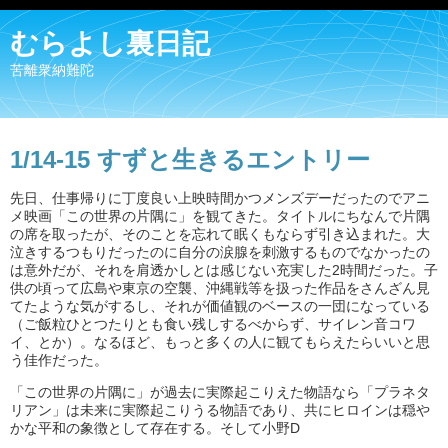
むらよし裏日記
苦離衆納難陀
1/14-15 すずと生きるエントリー
先日、仕事帰りに丁度良い上映時間かつメンズデーだったのでアニ
メ映画「この世界の片隅に」を観てきた。タイトルにちなんで片隅
の席を取ったが、そのことを忘れて眠くもならず引き込まれた。大
泣きするつもりだったのに自分の涙腺を刺激するものでなかったの
は意外だが、それを肩透かしとは感じない充実した2時間だった。子
供の頃って広島や東京の空襲、沖縄戦等を扱った作品をさんざん見
てたような気がするし、それが価値観のベースの一団になっている
（ご飯粒ひとつたりとも食い残しするべからず、サイレン音コワ
イ、とか）。なるほど、もっと多くの人に観てもらえたらいいと思
う佳作だった。
「この世界の片隅に」が過去に実際起こりえた物語なら「プラネタ
リアン」は未来に実際起こりうる物語であり、共にヒロインは穏や
かな平和の象徴として存在する。そして小野D