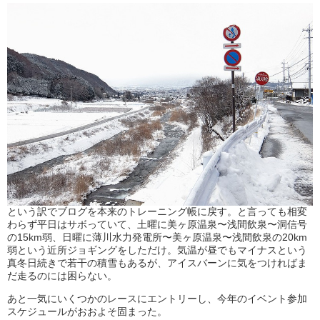
という訳でブログを本来のトレーニング帳に戻す。と言っても相変
わらず平日はサボっていて、土曜に美ヶ原温泉〜浅間飲泉〜洞信号
の15km弱、日曜に薄川水力発電所〜美ヶ原温泉〜浅間飲泉の20km
弱という近所ジョギングをしただけ。気温が昼でもマイナスという
真冬日続きで若干の積雪もあるが、アイスバーンに気をつければま
だ走るのには困らない。
あと一気にいくつかのレースにエントリーし、今年のイベント参加
スケジュールがおおよそ固まった。