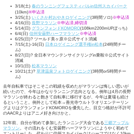
3/18(土)
春のランニングフェスティバルin信州スカイパーク
(10km)
※申込済
3/25(土)
いくさか村おやきロゲイニング
(3時間ソロ)
※申込済
4/16(日)
長野マラソン
※申込済,締切済
5/14(日)
グランフォンドKOMORO
(108km2200mUPぼっち)
6/4(日)
信州安曇野ハーフマラソン
※申込済
6/25(日)? ツールド美ヶ原※公式サイト消滅
7/15(土)-16(日)
日本ロゲイニング選手権in松本
(24時間チー
ム)
8/27(日)? 全日本マウンテンサイクリングin乗鞍※公式サイト
消滅
10/1(日)
松本マラソン
10/21(土)?
草津温泉フォトロゲイニング
(3時間or5時間チー
ム)
去年自転車ではそこそこの戦績を収めたがマラソンは悔しい思いが
続いたので、今年はかなりランニング志向となる。例年は4月の長野
マラソンが終わると飽きて自転車に移行するが、今年は夏場も続け
るということ。例外として松本→善光寺ウルトラオリエンテーリン
グよりはグランフォンドKOMOROを優先した。目立つ格好が不許可
のAACRよりはアニメ好き向けかと。
12年前、自分が初めて参加したランニング大会である
三郷アップル
マラソン
。その流れをくむ安曇野ハーフマラソンにようやく初めて
エントリーした。代わりに信州スカイパークはハーフではなく10km