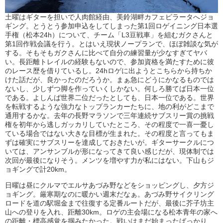
土曜はギターを担いで人肉館経由、美鈴湖畔カフェピラータへジョ
ギング。とうとう参加申込をしてしまった第1回ロゲイニング日本選
手権（松本24h）について、チーム「L3豆戦車」を組むガクさんと
第1回作戦会議を行う。とはいえ現状ノープランで、ほぼ雑談な気が
する。そもそもガクさんに比べて自分の練習量が少なすぎてヤバ
い。長距離トレイルの経験もないので、参加資格を満たすために彼
のレース歴を借りているし。24hロゲに出ようとこちらから持ちか
けた話だが、良かったのだろうか。まぁ急にどうにかなるものでは
ないし、少しずつ脚を作っていくしかない。何しろ勝てば日本一位
である。よしんば世界二位だったとしても、日本一位である。世界
を転戦するような強力なトップランカーたちに、地の利がどこまで
通用するかな。去年の長野マラソンで三年連続サブスリー賞の挑戦
権を初年から逃しガッカリしていたところ、その程度で一喜一憂し
ている場合ではない大きな目標が生まれた。その程度と言ってもま
ずは確実にサブスリーを達成しておきたいが。ギターサークルにつ
いては、アンサンブルが形になってきて良い感じだが、現体制では
次回が最後になりそう。メンツを増やす力が私にはない。下山もジ
ョギングで計20km。
日曜は昼にクルマでエルサあづみ野などをショッピングし、夕方ジ
ョギング。厳寒期なのに暖かい週末だなぁ。あづみ野サイクリング
ロードを道の駅堀金まで往復する定番ルートだが、最後に芥子坊主
山への登りを入れ、距離30km。ロゲの主会場になる松本青年の家へ
の距離・標高感覚を掴みたかった。戦いはまだ始まったばっかり