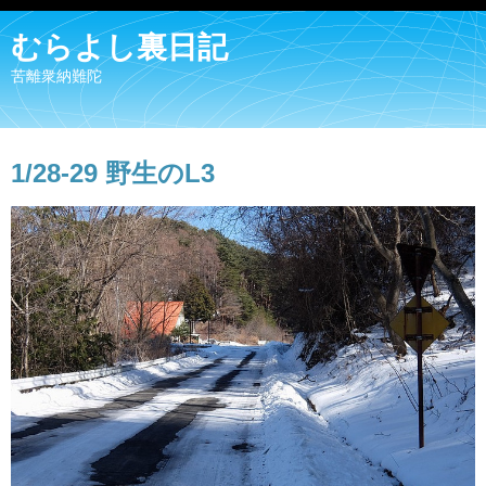
むらよし裏日記
苦離衆納難陀
1/28-29 野生のL3