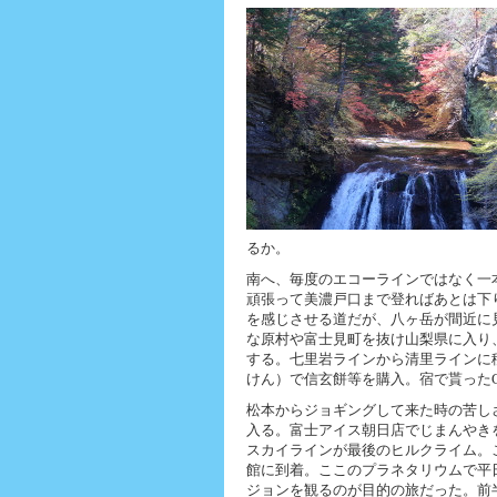
るか。
南へ、毎度のエコーラインではなく一
頑張って美濃戸口まで登ればあとは下
を感じさせる道だが、八ヶ岳が間近に
な原村や富士見町を抜け山梨県に入り
する。七里岩ラインから清里ラインに
けん）で信玄餅等を購入。宿で貰ったG
松本からジョギングして来た時の苦し
入る。富士アイス朝日店でじまんやき
スカイラインが最後のヒルクライム。
館に到着。ここのプラネタリウムで平日オン
ジョンを観るのが目的の旅だった。前