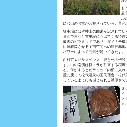
諦
も
最
ル
に沢山のお宮が合祀されている。景色
駐車場には皆神山の由来が記されてい
まんで言うと古事記にも出てくる須佐
最古のピラミッドであり、ダイナモ機
に離着陸させる宇宙空間への航行基地
パワーによって元気が湧いてきたよ。
西村京太郎サスペンス「愛と死の伝説
す。山の南側は軽トラが往来する程度
る。何かするとピラミッド内部に入れ
麓に戻って松代温泉の国民宿舎「松代
しているようにも感じられる濃厚さで
せ
ィ
ン
る