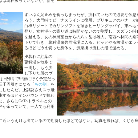
ばは現在扱っていないが、新そ
。
ずいぶん足止めを食っちまったが、疲れていたので必要な休息
ろう。大門峠でビーナスラインに復帰。プリキュアのバナーが
白樺リゾートでカリンソフトを頂きヒーリングッバイ、東へも
登り。女神湖への寄り道は時間がないので割愛し、スズラン峠17
を越える。女の神展望台からの八ヶ岳は雄大。南西へ林間の別
下りて行き、蓼科温泉共同浴場に入る。ピッとやる検温がエラ
るほどに冷え切った身体を、源泉掛け流しの湯で温める。
夕暮れに紅葉の
蓼科湖を散歩で
一周し、もう少
し下りた所のヴ
来は日帰りで甲府に行く予定だっ
三千円引きになる「
ちの割
」を
にしたんだ。上諏訪さえスッ飛
車するほどインバウンドで賑わ
。さらにGoToトラベルとの
枠が余っていて、一人でも利用
に近いうえ月も出ているので期待したほどではない。写真を撮れば、くじら
。