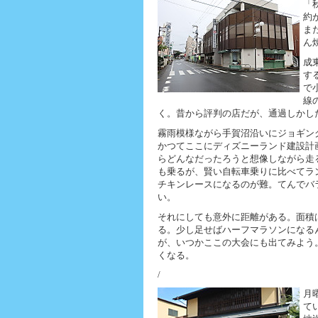
「
約
ま
ん
成
す
で
線
く。昔から評判の店だが、通過しかし
霧雨模様ながら手賀沼沿いにジョギン
かつてここにディズニーランド建設計
らどんなだったろうと想像しながら走
も乗るが、賢い自転車乗りに比べてラ
チキンレースになるのが難。てんでバ
い。
それにしても意外に距離がある。面積は諏
る。少し足せばハーフマラソンになる
が、いつかここの大会にも出てみよう
くなる。
/
月
て