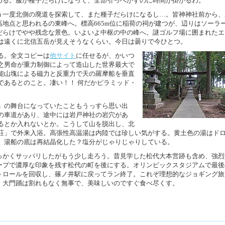
める。服が種子だらけになって、全部引っぺがすのに時間が掛かるわ。
う一度北側の廃道を探索して、また種子だらけになるし…。皆神神社前から、
高地点と思われるの東峰へ。標高665m位に稲荷の祠が建つが、辺りはソーラ
だらけでやや残念な景色。いよいよ中枢の中の峰へ。謎ゴルフ場に囲まれたエ
は遠くに北信五岳が見えそうなくらい。今日は曇りで今ひとつ。
る。全文コピーは
他サイト
に任せるが、かいつ
之男命が重力制御によって造山した世界最大で
能山塊による磁力と反重力で天の羅摩船を垂直
であるとのこと。凄い！！ 何だかピラミッド・
」の舞台になっていたこともうっすら思い出
の車道があり、途中には岩戸神社の岩穴があ
るとか入れないとか。こうして山を脱出し、北
荘」で外来入浴。高張性高温湯は内陸では珍しい気がする。黄土色の湯はド
、湯船の底は再結晶化した？塩分がじゃりじゃりしている。
っかくサッパリしたがもう少し走ろう。昔見学した松代大本営跡も含め、強烈
ープで濃厚な印象を残す松代の町を後にする。オリンピックスタジアムで最後
トロールを回収し、篠ノ井駅に戻ってラン終了。これぞ理想的なジョギング旅
。大門踊は割れもなく無事で、美味しいのですぐ食べ尽くす。