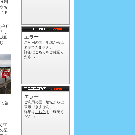
いう制
やち
じま
を利用
タミま
で成田
頂
して強
が出
の聖