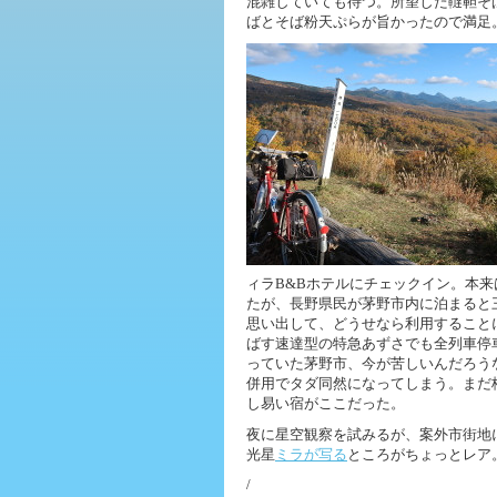
混雑していても待つ。所望した韃靼そ
ばとそば粉天ぷらが旨かったので満足
ィラB&Bホテルにチェックイン。本
たが、長野県民が茅野市内に泊まると
思い出して、どうせなら利用すること
ばす速達型の特急あずさでも全列車停
っていた茅野市、今が苦しいんだろうな
併用でタダ同然になってしまう。まだ
し易い宿がここだった。
夜に星空観察を試みるが、案外市街地
光星
ミラが写る
ところがちょっとレア
/