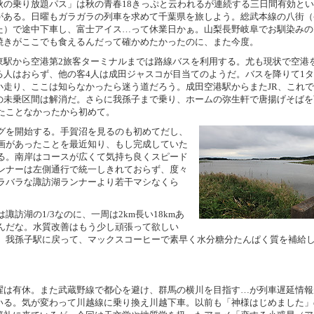
秋の乗り放題パス」は秋の青春18きっぷと云われるが連続する三日間有効と
がある。日曜もガラガラの列車を求めて千葉県を旅しよう。総武本線の八街（
た）で途中下車し、富士アイス…って休業日かぁ。山梨長野岐阜でお馴染みの
焼きがここでも食えるんだって確かめたかったのに、また今度。
東駅から空港第2旅客ターミナルまでは路線バスを利用する。尤も現状で空港
る人はおらず、他の客4人は成田ジャスコが目当てのようだ。バスを降りて1
小走り、ここは知らなかったら迷う道だろう。成田空港駅からまたJR、これ
の未乗区間は解消だ。さらに我孫子まで乗り、ホームの弥生軒で唐揚げそばを
たことなかったから初めて。
グを開始する。手賀沼を見るのも初めてだし、
画があったことを最近知り、もし完成していた
る。南岸はコースが広くて気持ち良くスピード
ンナーは左側通行で統一しきれておらず、度々
ラバラな諏訪湖ランナーより若干マシなくら
訪湖の1/3なのに、一周は2km長い18kmあ
んだな。水質改善はもう少し頑張って欲しい
。我孫子駅に戻って、マックスコーヒーで素早く水分糖分たんぱく質を補給
曜は有休。また武蔵野線で都心を避け、群馬の横川を目指す…が列車遅延情報
いる。気が変わって川越線に乗り換え川越下車。以前も「神様はじめました」