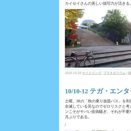
カイセイさんの美しい描写力が活きる
2020-10-28
サイクリング
,
プラネタリウム
|
10/10-12 テガ・エ
土曜、JRの「秋の乗り放題パス」を
全滅している筈なのでゼロリスクと考
ンこそがヤバい疫病騒ぎ、それが不要
月ぶりである。
/