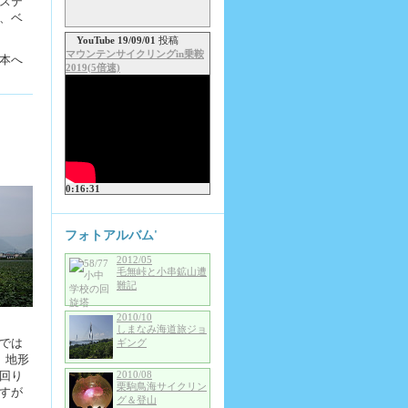
ステ
、ベ
YouTube 19/09/01
投稿
マウンテンサイクリングin乗鞍
本へ
2019(5倍速)
0:16:31
フォトアルバム'
2012/05
毛無峠と小串鉱山遭
難記
2010/10
しまなみ海道旅ジョ
では
ギング
、地形
回り
2010/08
栗駒鳥海サイクリン
すが
グ＆登山