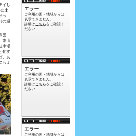
テイし
科に来
登っ
前の通
雰囲
、東山
駐車場
と化す
ば、あ
にもよ