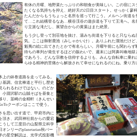
有休の月曜、地野菜たっぷりの和朝食が美味しい。この宿にス
たくなる気持ちを抑え、絶好天の2日目スタート。せっかく蓼
たんだからもうちょっと名所を巡って行こう。メルヘン街道を
て…これ結構登るなあ…横谷渓谷の遊歩道を下りて王滝へ。名
り立派な滝だし、展望台からの黄葉はまた絶景。
もう少し登って別荘地を抜け、湯みち街道を下りると只ならぬ
気。ここは御射鹿池（みしゃかいけ）。ありふれた溜池だけど
魁夷の絵に出てきたとかで有名らしい。月曜午前にも関わらず
待ちの車列が発生するほどの賑わいで、週末には阿鼻叫喚地獄
であろう。どんな宗教を信仰するよりも、みんな自転車に乗れ
らゆる精神的苦痛から解放されて幸せになれるのにね。乗り方
本上の鉢巻道路を走ってみる。
り基調。信玄棒道と平行し歴史
見られるわけではない。のどか
、小淵沢駅の山賊そばを昼食と
移り、韮崎の金精軒（きんせい
oToクーポンはここで使う。
さを思い出す道で、甲府市内に
を頂き、武田神社前からの愛宕
こうして三度目の山梨県立科学
リーのplanetarian秋バー
半の星空解説は、光学式投影機