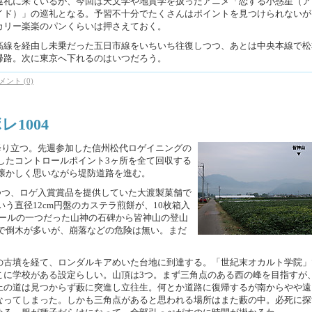
巡礼に来ているが、今回は天文学や地質学を扱ったアニメ「恋する小惑星（ア
イド）」の巡礼となる。予習不十分でたくさんはポイントを見つけられないが
カリー楽楽のパンくらいは押さえておく。
高線を経由し未乗だった五日市線をいちいち往復しつつ、あとは中央本線で松
帰路。次に東京へ下れるのはいつだろう。
メント (0)
レ1004
降り立つ。先週参加した信州松代ロゲイニングの
したコントロールポイント3ヶ所を全て回収する
懐かしく思いながら堤防道路を進む。
つつ、ロゲ入賞賞品を提供していた大渡製菓舗で
う直径12cm円盤のカステラ煎餅が、10枚箱入
ロールの一つだった山神の石碑から皆神山の登山
で倒木が多いが、崩落などの危険は無い。まだ
の古墳を経て、ロンダルキアめいた台地に到達する。「世紀末オカルト学院」
こに学校がある設定らしい。山頂は3つ。まず三角点のある西の峰を目指すが
上の道は見つからず藪に突進し立往生。何とか道路に復帰するが南からやや遠
なってしまった。しかも三角点があると思われる場所はまた藪の中。必死に探