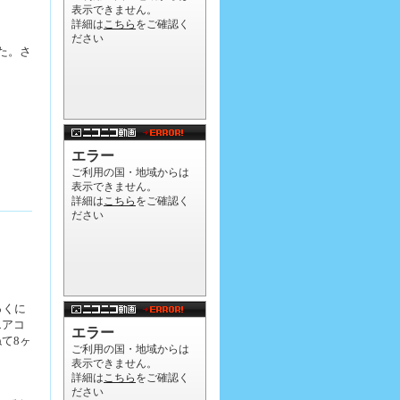
った。さ
っくに
エアコ
て8ヶ