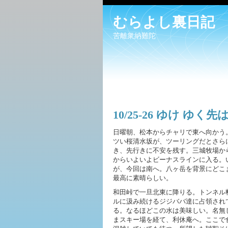
むらよし裏日記
苦離衆納難陀
10/25-26 ゆけ ゆく
日曜朝、松本からチャリで東へ向かう
ツい桜清水坂が、ツーリングだとさら
き、先行きに不安を残す。三城牧場か
からいよいよビーナスラインに入る。
が、今回は南へ。八ヶ岳を背景にどこ
最高に素晴らしい。
和田峠で一旦北東に降りる。トンネル
ルに汲み続けるジジババ達に占領され
る。なるほどこの水は美味しい。名無
まスキー場を経て、利休庵へ。ここで