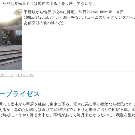
。ただし変光星ミラは現在の明るさを反映してないな。
甲府駅から輪行で松本に帰宅。昨日76km2180mUP、今日
100km1420mUPという精一杯なボリュームのサイクリングだ
あ信玄餅の食べ比べだ。
個別ページ
|
コメント (0)
ンタープライゼス
利用して松本から甲府を経由し東京に下る。電車に乗る事が危険なら都民はと
えるが、念のため都心は避けて武蔵野線でぐるりと東側に回り金町駅下車。
な時期にようやく帰省出来た。事情があって毎月来たかったのに、我慢を重ね