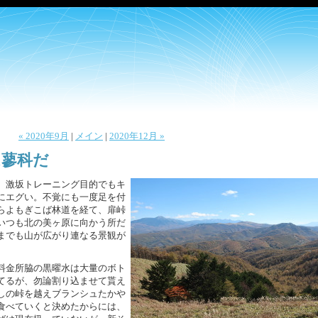
« 2020年9月
|
メイン
|
2020年12月 »
先は蓼科だ
。激坂トレーニング目的でもキ
にエグい。不覚にも一度足を付
らよもぎこば林道を経て、扉峠
いつも北の美ヶ原に向かう所だ
までも山が広がり連なる景観が
料金所脇の黒曜水は大量のボト
てるが、勿論割り込ませて貰え
しの峠を越えブランシュたかや
食べていくと決めたからには、