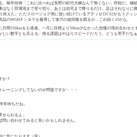
る。毎年恒例「これに比べれば長野の松代大橋なんて怖くない」作戦だ。補
事はなく田溝池まで登り切り、あとは自宅まで降りるだけ。足はそれなりに
を走り終えた。ただスロージョグ用に使い続けているアディゼロCS2がもうクッ
供品のWGHナンタラを服用して体力の超回復を図るが、これ効くのかな。
月間350kmをも達成。一月に目標より50km少なかった怠慢の埋め合わせと
かしい数字とも言える。残る課題はやはりスピードだろう。どうも苦手だな
すか？
トレーニングしてないのが問題ですが・・・
と半年待ちだね」
寄せられるよ」
ば問い合わせてみると良いかもしれません。
妙に気になります（笑）