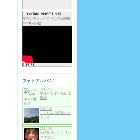
YouTube 19/09/01
投稿
マウンテンサイクリングin乗鞍
2019(5倍速)
0:16:31
フォトアルバム'
2012/05
毛無峠と小串鉱山遭
難記
2010/10
しまなみ海道旅ジョ
ギング
2010/08
栗駒鳥海サイクリン
グ＆登山