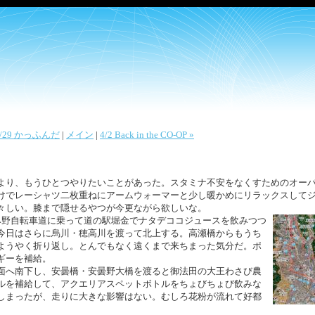
3/29 かっふんだ
|
メイン
|
4/2 Back in the CO-OP »
より、もうひとつやりたいことがあった。スタミナ不安をなくすためのオー
けでレーシャツ二枚重ねにアームウォーマーと少し暖かめにリラックスして
々しい。膝まで隠せるやつが今更ながら欲しいな。
み野自転車道に乗って道の駅堀金でナタデココジュースを飲みつつ
今日はさらに烏川・穂高川を渡って北上する。高瀬橋からもうち
ようやく折り返し。とんでもなく遠くまで来ちまった気分だ。ポ
ギーを補給。
面へ南下し、安曇橋・安曇野大橋を渡ると御法田の大王わさび農
ルを補給して、アクエリアスペットボトルをちょびちょび飲みな
しまったが、走りに大きな影響はない。むしろ花粉が流れて好都