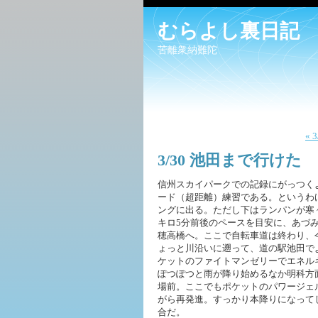
むらよし裏日記
苦離衆納難陀
« 
3/30 池田まで行けた
信州スカイパークでの記録にがっつく
ード（超距離）練習である。というわ
ングに出る。ただし下はランパンが寒
キロ5分前後のペースを目安に、あづ
穂高橋へ。ここで自転車道は終わり、
ょっと川沿いに遡って、道の駅池田で
ケットのファイトマンゼリーでエネル
ぽつぽつと雨が降り始めるなか明科方
場前。ここでもポケットのパワージェ
がら再発進。すっかり本降りになって
合だ。