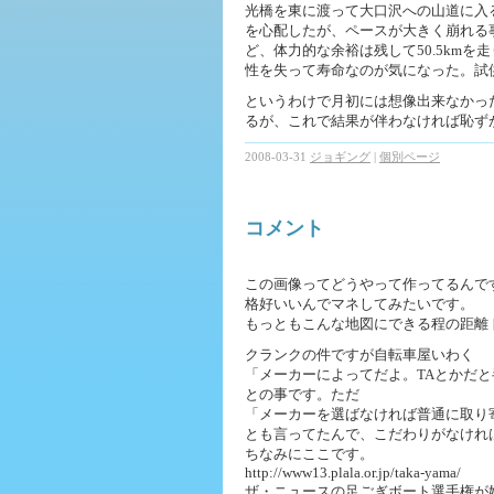
光橋を東に渡って大口沢への山道に入
を心配したが、ペースが大きく崩れる
ど、体力的な余裕は残して50.5km
性を失って寿命なのが気になった。試
というわけで月初には想像出来なかった
るが、これで結果が伴わなければ恥ず
2008-03-31
ジョギング
|
個別ページ
コメント
この画像ってどうやって作ってるんで
格好いいんでマネしてみたいです。
もっともこんな地図にできる程の距離
クランクの件ですが自転車屋いわく
「メーカーによってだよ。TAとかだ
との事です。ただ
「メーカーを選ばなければ普通に取り
とも言ってたんで、こだわりがなけれ
ちなみにここです。
http://www13.plala.or.jp/taka-yama/
ザ・ニュースの足ごぎボート選手権が