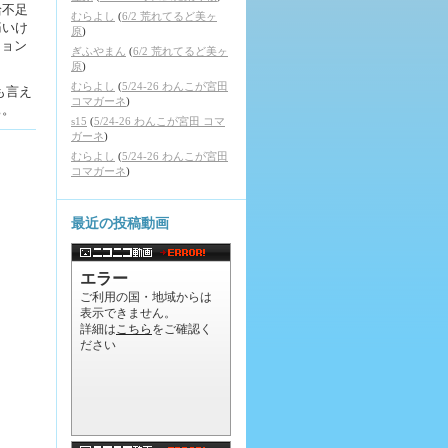
給不足
むらよし
(
6/2 荒れてるど美ヶ
痛いけ
原
)
ション
ぎふやまん
(
6/2 荒れてるど美ヶ
原
)
むらよし
(
5/24-26 わんこが宮田
も言え
コマガーネ
)
ぁ。
s15
(
5/24-26 わんこが宮田 コマ
ガーネ
)
むらよし
(
5/24-26 わんこが宮田
コマガーネ
)
最近の投稿動画