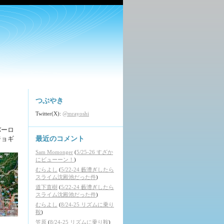
つぶやき
Twitter(X):
@mrayoshi
バーロ
ジョギ
最近のコメント
Sam Momonger
(
5/25-26 すざか
にビューーン！
)
むらよし
(
5/22-24 藪漕ぎしたら
スライム沈殿池だった件
)
道下直樹
(
5/22-24 藪漕ぎしたら
スライム沈殿池だった件
)
むらよし
(
8/24-25 リズムに乗り
鞍
)
笠原
(
8/24-25 リズムに乗り鞍
)