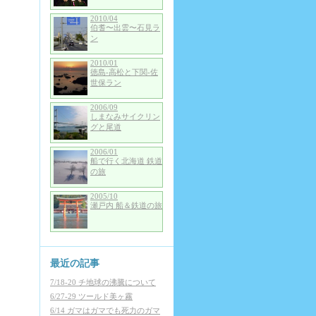
2010/04
伯耆〜出雲〜石見ラ
ン
2010/01
徳島-高松と下関-佐
世保ラン
2006/09
しまなみサイクリン
グと尾道
2006/01
船で行く北海道 鉄道
の旅
2005/10
瀬戸内 船＆鉄道の旅
最近の記事
7/18-20 チ地球の沸騰について
6/27-29 ツールド美ヶ霧
6/14 ガマはガマでも死力のガマ