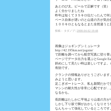
あとのび太。ビールで正解です（笑）
よく分かりましたね
昨年は短くて３５キロ位だったんで何
ペース自体が遅いのと山道の方が気分
１００キロともなるとまた全然違うと
投稿： タダノブ |
2008-04-02 19:48
画像はジョギングシミュレータ
http://42.195km.net/jogsim/
で距離を調べてから航空写真に切り替
ページでデータ出力を選ぶとGoogle 
斜めにして見たい時は楽しいですよ。
有効です。
クランクの情報ありがとうございます
みようと思います。
足こぎボートレース、私も新聞だかで
マシンの耐久性が非常に心配ですが…
なるかも。
長距離はたしかに平地より山道の方が
しかし下り坂で脚がおかしくなりそう
なんちゃって強化しているところです