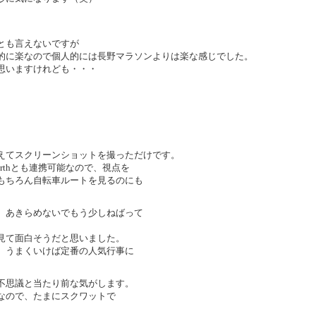
とも言えないですが
的に楽なので個人的には長野マラソンよりは楽な感じでした。
思いますけれども・・・
えてスクリーンショットを撮っただけです。
Earthとも連携可能なので、視点を
もちろん自転車ルートを見るのにも
。あきらめないでもう少しねばって
見て面白そうだと思いました。
。うまくいけば定番の人気行事に
不思議と当たり前な気がします。
なので、たまにスクワットで
。