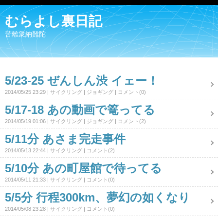
むらよし裏日記
苦離衆納難陀
5/23-25 ぜんしん渋 イェー！
2014/05/25 23:29
サイクリング
ジョギング
コメント(0)
5/17-18 あの動画で篭ってる
2014/05/19 01:06
サイクリング
ジョギング
コメント(2)
5/11分 あさま完走事件
2014/05/13 22:44
サイクリング
コメント(2)
5/10分 あの町屋館で待ってる
2014/05/11 21:33
サイクリング
コメント(0)
5/5分 行程300km、夢幻の如くなり
2014/05/08 23:28
サイクリング
コメント(0)