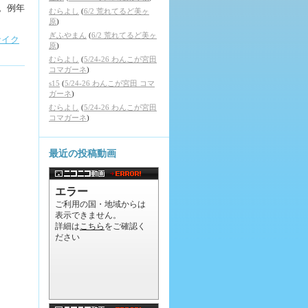
。例年
むらよし
(
6/2 荒れてるど美ヶ
原
)
ぎふやまん
(
6/2 荒れてるど美ヶ
サイク
原
)
むらよし
(
5/24-26 わんこが宮田
コマガーネ
)
s15
(
5/24-26 わんこが宮田 コマ
ガーネ
)
むらよし
(
5/24-26 わんこが宮田
コマガーネ
)
最近の投稿動画