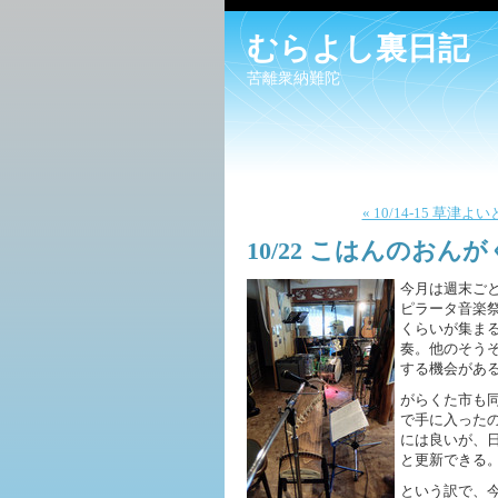
むらよし裏日記
苦離衆納難陀
« 10/14-15 草
10/22 こはんのおん
今月は週末ご
ピラータ音楽
くらいが集ま
奏。他のそう
する機会があ
がらくた市も
で手に入った
には良いが、
と更新できる。
という訳で、