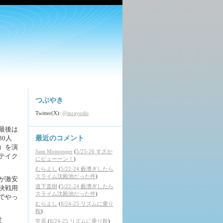
つぶやき
Twitter(X):
@mrayoshi
最後は
0人
最近のコメント
）を演
Sam Momonger
(
5/25-26 すざか
テイク
にビューーン！
)
むらよし
(
5/22-24 藪漕ぎしたら
スライム沈殿池だった件
)
が激安
道下直樹
(
5/22-24 藪漕ぎしたら
決戦用
スライム沈殿池だった件
)
でやっ
むらよし
(
8/24-25 リズムに乗り
鞍
)
世
笠原
(
8/24-25 リズムに乗り鞍
)