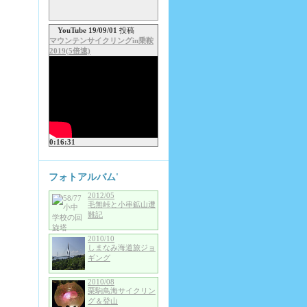
YouTube 19/09/01
投稿
マウンテンサイクリングin乗鞍
2019(5倍速)
0:16:31
フォトアルバム'
2012/05
毛無峠と小串鉱山遭
難記
2010/10
しまなみ海道旅ジョ
ギング
2010/08
栗駒鳥海サイクリン
グ＆登山