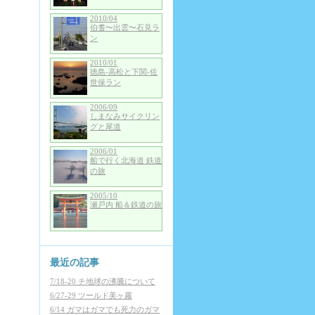
2010/04
伯耆〜出雲〜石見ラ
ン
2010/01
徳島-高松と下関-佐
世保ラン
2006/09
しまなみサイクリン
グと尾道
2006/01
船で行く北海道 鉄道
の旅
2005/10
瀬戸内 船＆鉄道の旅
最近の記事
7/18-20 チ地球の沸騰について
6/27-29 ツールド美ヶ霧
6/14 ガマはガマでも死力のガマ