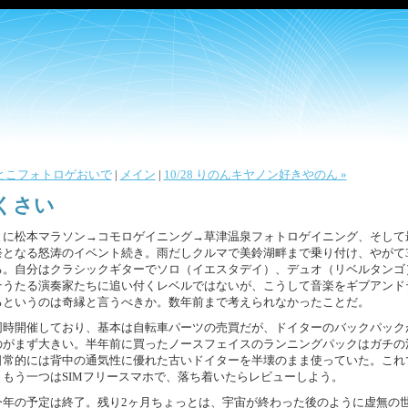
津よいとこフォトロゲおいで
|
メイン
|
10/28 りのんキヤノン好きやのん »
がくさい
とに松本マラソン→コモロゲイニング→草津温泉フォトロゲイニング、そして
祭となる怒涛のイベント続き。雨だしクルマで美鈴湖畔まで乗り付け、やがて3
る。自分はクラシックギターでソロ（イエスタデイ）、デュオ（リベルタンゴ
そうたる演奏家たちに追い付くレベルではないが、こうして音楽をギブアンド
るというのは奇縁と言うべきか。数年前まで考えられなかったことだ。
同時開催しており、基本は自転車パーツの売買だが、ドイターのバックパック
のがまず大きい。半年前に買ったノースフェイスのランニングパックはガチの
日常的には背中の通気性に優れた古いドイターを半壊のまま使っていた。これ
もう一つはSIMフリースマホで、落ち着いたらレビューしよう。
今年の予定は終了。残り2ヶ月ちょっとは、宇宙が終わった後のように虚無の