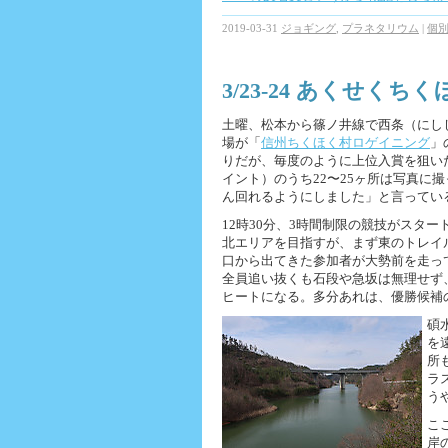
2019-03-31
ジョギング
,
プラネタリウム
|
個
3/23-24 あくせくちく
土曜、松本から篠ノ井線で西条（にし
場が「
信州ちくほく村ロゲイニング
」
りだが、毎度のように上位入賞を狙い
イント）のうち22〜25ヶ所は写真に
ん回れるようにしました」と言ってい
12時30分、3時間制限の競技がスター
北エリアを目指すが、まず東のトレイ
口から出てきた参加者が大勢前を走っ
全員追い抜くも石段や急坂は無理せず
ヒートになる。多分あれは、優勝候補
碩
を
所
ラ
う
こ
岸