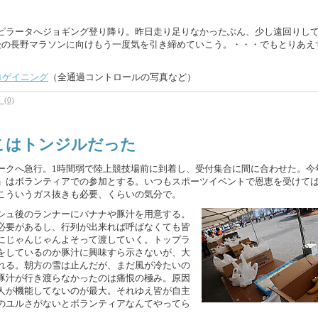
ピラータへジョギング登り降り。昨日走り足りなかったぶん、少し遠回りし
後の長野マラソンに向けもう一度気を引き締めていこう。・・・でもとりあえ
村ロゲイニング
（全通過コントロールの写真など）
(0)
とそこはトンジルだった
ークへ急行。1時間弱で陸上競技場前に到着し、受付集合に間に合わせた。今
」はボランティアでの参加とする。いつもスポーツイベントで恩恵を受けて
こういうガス抜きも必要、くらいの気分で。
シュ後のランナーにバナナや豚汁を用意する。
必要があるし、行列が出来れば呼ばなくても皆
にじゃんじゃんよそって渡していく。トップラ
をしているのか豚汁に興味すら示さないが、大
れる。朝方の雪は止んだが、まだ風が冷たいの
豚汁が行き渡らなかったのは痛恨の極み。原因
人が機能してないのが最大。それゆえ皆が自主
のユルさがないとボランティアなんてやってら