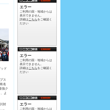
デッド
プス
有名
最強ク
し、よ
川対
で…。