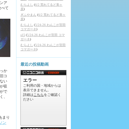
ンア
むらよし
(
6/2 荒れてるど美ヶ
食べて
原
)
ぎふやまん
(
6/2 荒れてるど美ヶ
原
)
むらよし
(
5/24-26 わんこが宮田
コマガーネ
)
s15
(
5/24-26 わんこが宮田 コマ
ガーネ
)
むらよし
(
5/24-26 わんこが宮田
コマガーネ
)
最近の投稿動画
っか
旧コ
ない
が収
がで
く、
あまり
ソン