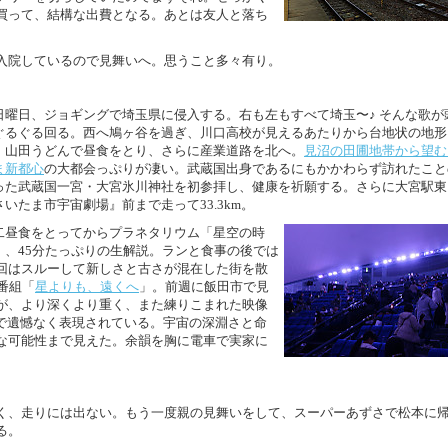
買って、結構な出費となる。あとは友人と落ち
入院しているので見舞いへ。思うこと多々有り。
日曜日、ジョギングで埼玉県に侵入する。右も左もすべて埼玉〜♪ そんな歌が
ぐるぐる回る。西へ鳩ヶ谷を過ぎ、川口高校が見えるあたりから台地状の地形
。山田うどんで昼食をとり、さらに産業道路を北へ。
見沼の田圃地帯から望む
ま新都心
の大都会っぷりが凄い。武蔵国出身であるにもかかわらず訪れたこと
った武蔵国一宮・大宮氷川神社を初参拝し、健康を祈願する。さらに大宮駅東
さいたま市宇宙劇場』前まで走って33.3km。
二昼食をとってからプラネタリウム「星空の時
」、45分たっぷりの生解説。ランと食事の後では
回はスルーして新しさと古さが混在した街を散
番組「
星よりも、遠くへ
」。前週に飯田市で見
が、より深くより重く、また練りこまれた映像
ムで遺憾なく表現されている。宇宙の深淵さと命
な可能性まで見えた。余韻を胸に電車で実家に
く、走りには出ない。もう一度親の見舞いをして、スーパーあずさで松本に
る。