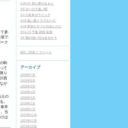
5/29-31 雨と夢のまえに
5/9 せーので蓮ノ駅
5/2-5 終末ボウリング
4/19 追い風トラブルーズ
3/28 草加とゲソとのあいだに
して参
3/14-15 千葉 四賀 佐賀
立場で
3/8 風の強い日は走るか？
パーク
RSS（XML）フィード
の駒
アーカイブ
って
降り
2026年7月
川西
2026年6月
なが
2026年5月
2026年4月
力士の
2026年3月
る。
2026年2月
田春草
2026年1月
ぁ、当
2025年12月
かけは
2025年11月
2025年10月