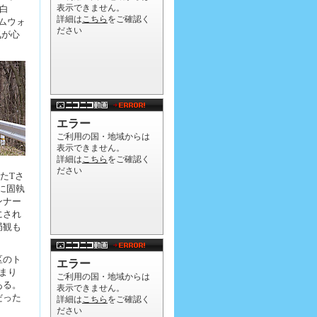
白
ムウォ
気が心
ったTさ
に固執
ンナー
にされ
局観も
区のト
まり
ある。
だった