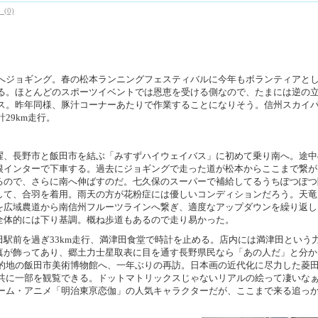
(0)
へジョギング。春の松本ランニングフェスティバルに今年もボランティアと
る。ほとんどのスポーツイベントでは恩恵を受ける側なので、たまには逆の
ス。昨年同様、豚汁コーナーあたりで作業することになりそう。信州スカイ
29km走行。
曜、長野市と飯田市を結ぶ「みすずハイウェイバス」に初めて乗り南へ。途中
根インターで下車する。過去にジョギングで走った道が松本からここまで繋が
るので、さらに南へ伸ばすのだ。七久保のスーパーで補給してるうちぽつぽつ
して、合羽を着用。雨天の方が花粉症には優しいコンディションだろう。天竜
を広域農道から南信州フルーツラインへ繋ぎ、適度なアップダウンを繰り返し
全体的には下り基調。概ね歩道もあるので走り易かった。
田駅前を過ぎ33km走行、満津田食堂で時計を止める。店内には満津田という
真が飾ってあり、郷土力士星取表に目を通す長野県民なら「あの人だ」と分か
的地の飯田市美術博物館へ、一年ぶりの再訪。日本画の近代化に尽力した菱
共に一部を観覧できる。ドットマトリックスじゃないリアルの絵って凄いな
ーム・アニメ「明治東亰恋伽」の人気キャラクターだが、ここまで来る追っ