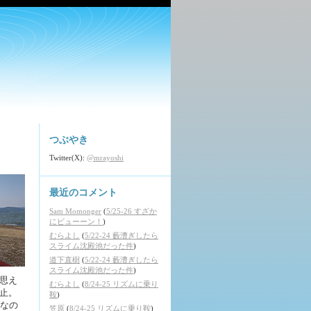
つぶやき
Twitter(X):
@mrayoshi
最近のコメント
Sam Momonger
(
5/25-26 すざか
にビューーン！
)
むらよし
(
5/22-24 藪漕ぎしたら
スライム沈殿池だった件
)
道下直樹
(
5/22-24 藪漕ぎしたら
スライム沈殿池だった件
)
思え
むらよし
(
8/24-25 リズムに乗り
止。
鞍
)
上なの
笠原
(
8/24-25 リズムに乗り鞍
)