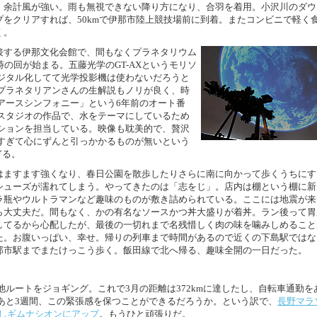
、余計風が強い。雨も無視できない降り方になり、合羽を着用。小沢川のダウ
プをクリアすれば、50kmで伊那市陸上競技場前に到着。またコンビニで軽く
く。
接する伊那文化会館で、間もなくプラネタリウム
5時の回が始まる。五藤光学のGT-AXというモリソ
ジタル化してて光学投影機は使わないだろうと
プラネタリアンさんの生解説もノリが良く、時
アースシンフォニー」という6年前のオート番
Aスタジオの作品で、水をテーマにしているため
ションを担当している。映像も耽美的で、贅沢
すぎて心にずんと引っかかるものが無いという
ぎる。
はますます強くなり、春日公園を散歩したりさらに南に向かって歩くうちにす
シューズが濡れてしまう。やってきたのは「志をじ」。店内は棚という棚に新
ラ瓶やウルトラマンなど趣味のものが敷き詰められている。ここには地震が来
ら大丈夫だ。間もなく、かの有名なソースかつ丼大盛りが着丼。ラン後って胃
してるから心配したが、最後の一切れまで名残惜しく肉の味を噛みしめること
た。お腹いっぱい、幸せ。帰りの列車まで時間があるので近くの下島駅ではな
那市駅までまたけっこう歩く。飯田線で北へ帰る、趣味全開の一日だった。
ルートをジョギング。これで3月の距離は372kmに達したし、自転車通勤を
あと3週間、この緊張感を保つことができるだろうか。という訳で、
長野マラ
よしギムナシオンにアップ
。もうひと頑張りだ。