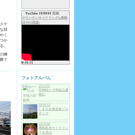
YouTube 19/09/01
投稿
マウンテンサイクリングin乗鞍
2019(5倍速)
スケ
な段
やく
つか
る。
の練
勝て
0:16:31
フォトアルバム'
2012/05
毛無峠と小串鉱山遭
難記
2010/10
しまなみ海道旅ジョ
ギング
2010/08
栗駒鳥海サイクリン
グ＆登山