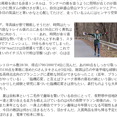
の尾根を抜ける歩道トンネルは、ランナーの後を追うように照明が点くのが面
に小仁熊ダムの静けさが美しい。自分は鉢盛山登山マラソンのTシャツとアー
今日の気温だと寒いかなと心配してたけど、走っているぶんにはヒンヤリ空
ア。等高線が密で難航しそうだが、時間はたっ
急なトレイル坂の上にある130点に行く勇気は
めに向かう。・・・・・・あれ、時間が余り過
た猛烈な勢いで走っているTさんとすれ違う。スタ
8秒でフィニッシュし、19分も余らせてしまった。
5'59"/kmだけは目標通りで悪くないが、これで
まいのイチゴ入り汁粉は甘酸っぱいが、心はほ
トロール数28/30、得点1790/2000で4位に沈んだ。あの80点をしっかり取
の130点を果敢に攻めたGさんタキさんが2位3位。敗因は己の中途半端な経験
る高得点志向のプランニングに柔軟な対応ができなかったこと（近年、プラ
がやっている）。「臨機応変」と言えばフォーク准将の座右の銘という扱い
っかりした経験と研究に基づいた臨機応変さは持ちたい。碁打ちのような大
ろう。
、夏は自転車という二毛作で趣味を繋いでいる自分にとって、長野県中信地
ー達と渡り合える走力を鍛え上げているのは4月の長野マラソン前後のみ。つ
また来年となるが、一身上の都合でマラソン趣味は今年限りになる可能性も
、今日の教訓は何かに活きるだろう。活かすんだ。入賞商品を持ち帰る予定
ぽのまま、電車で松本に帰る。