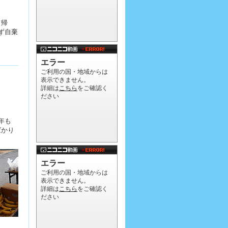
て帰
ず自棄
年も
ばかり