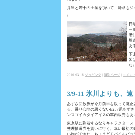
弁当と若干の土産を頂いて、帰路もジ
/
日
ー
階
坂
あ
下
習
な
2019-03-18
ジョギング
|
個別ページ
|
コメント 
3/9-11 氷川よりも、
あずさ回数券が今月前半を以って廃止
る。乗り心地の悪くないE257系あず
ンスゴイカタイアイスの車内販売もあ
東京駅に到着するなりキャラクタース
整理抽選券を貰いに行く。幸い最初の
い物ができた。ちょうどモバイルバッ