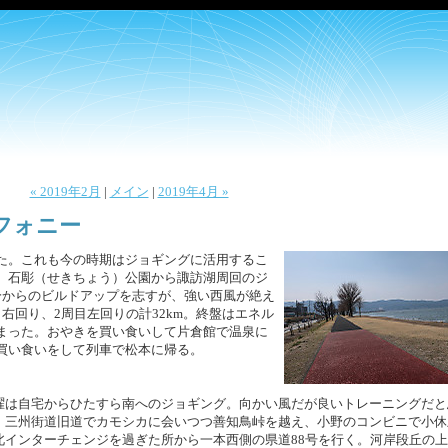
« 2019年2月
|
メイン
|
2019年4月 »
シンフォニー
た。これも今の時期はジョギングに活用するこ
、石彫（せきちょう）公園から諏訪湖周回のジ
分からのビルドアップを志すが、強い西風が絶え
右回り、2周目左回りの計32km。終盤はエネル
まった。おやきを買い食いして片倉館で温泉に
買い食いをして列車で松本に帰る。
曜は自宅からひたすら南へのジョギング。向かい風だが良いトレーニングだと
。三州街道旧道でカモシカに会いつつ善知鳥峠を越え、小野のコンビニで小休
北インターチェンジを過ぎた所から一本西側の県道88号を行く。河岸段丘の