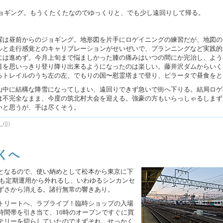
ョギング。もうくたくたなのでゆっくりと、でも少し遠回りして帰る。
曜は昼前からのジョギング。地形図を片手にロゲイニングの練習だが、地図の
ルと走行感覚とのキャリブレーションがせいぜいで、プランニングなど実践的
には進めず。今月上旬まで悩ましかった膝の痛みはいつの間にか完治し、よう
道を思いっきり登り降り出来るようになったのは楽しい。藤井沢ダムからいく
るトレイルのうち左の左、でもりの国〜慰霊塔まで登り、ピラータで昼食をと
山中に結構な降雪になってしまい、遠回りできず急いで街へ下りる。結局ロゲ
は不完全なまま、今度の筑北村大会を迎える。強豪の方もいらっしゃるしまず
いと思うが、手は尽くそう。
(0)
遠くへ
となるので、使い納めとして松本から東京に下
さも定期運用から外れるし、いわゆるシンカンセ
ずさから消える。諸行無常の響きあり。
トリートへ、ラブライブ！臨時ショップの入場
時間帯を引き当て、10時のオープンですぐに買
テリーを切らしていたのでまずそれ。せっかく