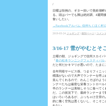
/
日曜は恒例の、ギター担いで美鈴湖畔
る。頭はパーでも脚は絶好調、4週間
食いしたい。
→Facebookアルバム: 信州ちくほく
2019-03-24
ジョギング
|
個別ページ
|
コメント 
3/16-17 雪がやむ
土曜の朝、ジョギングで信州スカイパ
「
春の松本ランニングフェスティバル
だと何だかキマリが悪いので、たまに
去年同様サービス係、つまりフィニッ
標識がないので大声でランナーを呼ぶ
並んでくれるので、わんこそばのよう
ンナーたちは厳密な栄養コントロール
半のランナーは美味しそうに食べてく
だ。この状況下で、最終ランナーまで
はいろいろあるが、ぶっちゃけ主管の
的に働く空気は悪くないし、そこそこ
れない。