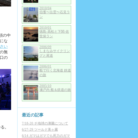
2010/04
伯耆〜出雲〜石見ラ
ン
2010/01
徳島-高松と下関-佐
頭の中
世保ラン
にな
さい
2006/09
しまなみサイクリン
の無
グと尾道
口の
2006/01
船で行く北海道 鉄道
の旅
2005/10
瀬戸内 船＆鉄道の旅
最近の記事
7/18-20 チ地球の沸騰について
帰る。
6/27-29 ツールド美ヶ霧
6/14 ガマはガマでも死力のガマ