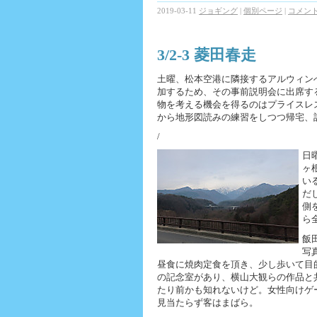
2019-03-11
ジョギング
|
個別ページ
|
コメント 
3/2-3 菱田春走
土曜、松本空港に隣接するアルウィン
加するため、その事前説明会に出席す
物を考える機会を得るのはプライスレ
から地形図読みの練習をしつつ帰宅、計
/
日
ヶ
い
だ
側
ら
飯
写
昼食に焼肉定食を頂き、少し歩いて目
の記念室があり、横山大観らの作品と
たり前かも知れないけど。女性向けゲ
見当たらず客はまばら。