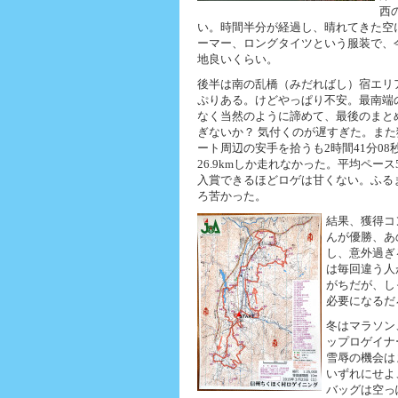
西
い。時間半分が経過し、晴れてきた空
ーマー、ロングタイツという服装で、
地良いくらい。
後半は南の乱橋（みだればし）宿エリ
ぷりある。けどやっぱり不安。最南端の
なく当然のように諦めて、最後のまと
ぎないか？ 気付くのが遅すぎた。ま
ート周辺の安手を拾うも2時間41分0
26.9kmしか走れなかった。平均ペース
入賞できるほどロゲは甘くない。ふる
ろ苦かった。
結果、獲得コン
んが優勝、あ
し、意外過ぎ
は毎回違う人
がちだが、し
必要になるだ
冬はマラソン
ップロゲイナ
雪辱の機会は
いずれにせよ
バッグは空っ