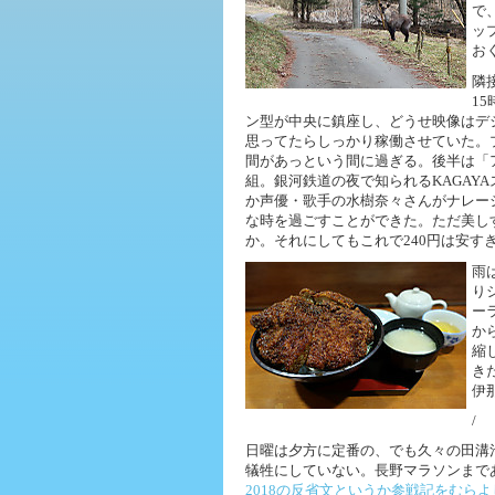
で
ッ
お
隣
1
ン型が中央に鎮座し、どうせ映像はデ
思ってたらしっかり稼働させていた。
間があっという間に過ぎる。後半は「
組。銀河鉄道の夜で知られるKAGAY
か声優・歌手の水樹奈々さんがナレー
な時を過ごすことができた。ただ美し
か。それにしてもこれで240円は安す
雨
り
ー
か
縮
き
伊
/
日曜は夕方に定番の、でも久々の田溝池
犠牲にしていない。長野マラソンまで
2018の反省文というか参戦記をむら