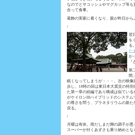
なのでとサコッシュやマグカップ等も
合って食事。
葛飾の実家に着くなり、親が昨日から
/
翌
を
る
た
か
『
第
間
眠くなってしまうが・・・。次の映像
歩し、18時の回は東日本大震災の特別
た第一章の続編であり構成は似ている
がケイロンIIIハイブリッドのシステ
の尊さを問う、プラネタリウムの新た
戻る。
/
月曜は有休。雨だしまだ脚の調子が悪
スーパーが付くあずさも乗り納めとな