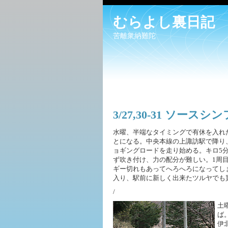
むらよし裏日記
苦離衆納難陀
3/27,30-31 ソース
水曜、半端なタイミングで有休を入れ
とになる。中央本線の上諏訪駅で降り
ョギングロードを走り始める。キロ5
ず吹き付け、力の配分が難しい。1周目
ギー切れもあってへろへろになってし
入り、駅前に新しく出来たツルヤでも
/
土
ば
伊