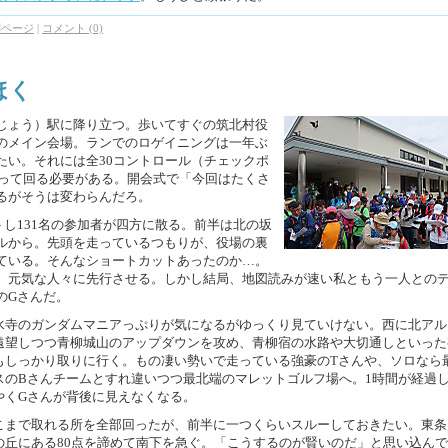
別ページ
|
コメント (0)
ほく
じょう）駅に降り立つ。歩いてすぐの筑北村役
のメイン会場。ランでのロゲイニングは一年ぶ
たい。それには全30コントロール（チェックポ
撮って回る必要がある。開会式で「今回はたくさ
るがそうは変わらんだろ。
トし131名の参加者が四方に散る。前半は北の坂
ルから。先頭を走っているつもりが、役場の裏
ている。そんなショートカットあったのか…。
、元気な人々に先行させる。しかし結局、地図読みが速い私ともう一人との
のGさんだ。
水寺のガンダムマニアっぷりが気になるがゆっくり見ていけない。西に北アル
遠望しつつ青柳城山のアップダウンを攻め、青柳宿の水路や大切通しといった
もしっかり取りに行く。もの凄い勢いで走っている強豪のTさんや、ソロなら
スのBさんチームとすれ違いつつ最北端のマレットゴルフ場へ。1時間が経過
やくGさんが背後に見えなくなる。
こまで取れる所を全部回ったが、前半に一つくらいスルーしておきたい。東条
の丘にある80点を諦めて南下を急ぐ。「こうするのが賢いのだ」と思い込ん