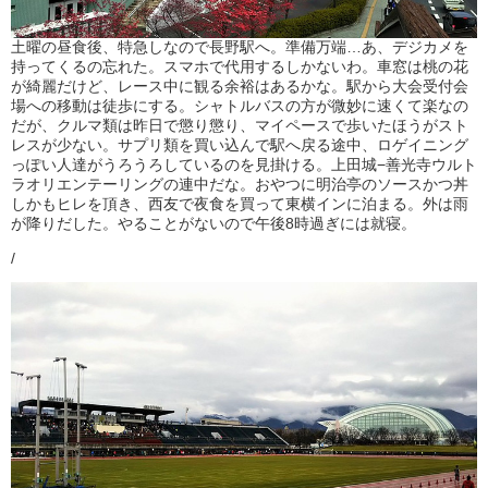
土曜の昼食後、特急しなので長野駅へ。準備万端…あ、デジカメを
持ってくるの忘れた。スマホで代用するしかないわ。車窓は桃の花
が綺麗だけど、レース中に観る余裕はあるかな。駅から大会受付会
場への移動は徒歩にする。シャトルバスの方が微妙に速くて楽なの
だが、クルマ類は昨日で懲り懲り、マイペースで歩いたほうがスト
レスが少ない。サプリ類を買い込んで駅へ戻る途中、ロゲイニング
っぽい人達がうろうろしているのを見掛ける。上田城−善光寺ウルト
ラオリエンテーリングの連中だな。おやつに明治亭のソースかつ丼
しかもヒレを頂き、西友で夜食を買って東横インに泊まる。外は雨
が降りだした。やることがないので午後8時過ぎには就寝。
/