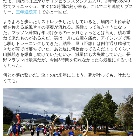
だよ。雨はほぼ上がりオリンピックスタジアム入り、2時間58分49
秒でフィニッシュ。すぐに3時間の刻が来る。これで二年連続サブス
リー、
三年連続賞
まであと一回だ。
よろよろと歩いたりストレッチしたりしていると、場内に上位表彰
者を称える威風堂々の演奏が流れる。感極まって泣きそうになっ
た。マラソン練習は年明けからの三ヶ月ちょっととは言え、積み重
ねて来たものがあるんだ。実は一月に右膝を痛め、アイシングで騙
し騙しトレーニングしてきた。結果、量（距離）は例年通り確保で
きたが質では落ちていた。あと週に何枚食ってるんだよってくらい
山賊焼きを爆食し続けていたせいか、減量にも大失敗していた。長
野マラソンは最高だが、今回3時間を切れなかったら最後にするつも
りだった。
何とか夢は繋いだ。泣くのは来年にしよう。夢が叶っても、叶わな
くても。