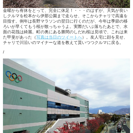
金曜から有休をとって、完全に休足！・・・のはずが、天気が良い
しクルマを松本から伊那公園まで走らせ、そこからチャリで高遠を
目指す。例年は長野マラソンの翌日に行くのだが、今年は季節の移
ろいが早くてもう桜が散っちゃうよ。実際だいぶ落ちたあとで、水
面の花筏は綺麗。町の奥にある勝間のしだれ桜は見頃で、これは来
た甲斐があった（
写真は当日のツイートへ
）。友人宅に顔を見せ、
チャリで川沿いのマイナーな道を教えて貰いつつクルマに戻る。
/