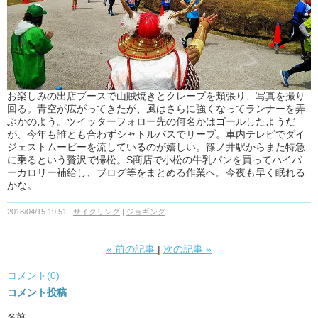
お楽しみの出店ブースで山賊焼きとクレープを頬張り、写真を撮り
回る。青空が広がってきたが、風はさらに強くなってランナーを弄
ぶかのよう。ツイッターフォロー先の何名かはゴールしたようだ
が、今年も誰とも合わずシャトルバスでリーブ。車内テレビでダイ
ジェストムービーを流しているのが嬉しい。篠ノ井駅からまた特急
に乗るという贅沢で帰松。S商店で小松の牛乳パンを買ってハイパ
ーカロリー補給し、ブログ等をまとめる作業へ。今夜も早く眠れる
かな。
2018/04/15 19:51
サイクリング
ジョギング
«
前の記事
次の記事
»
コメント(0)
コメント投稿
名前