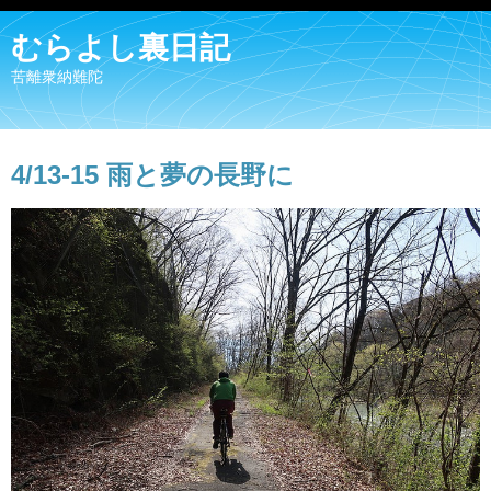
むらよし裏日記
苦離衆納難陀
4/13-15 雨と夢の長野に