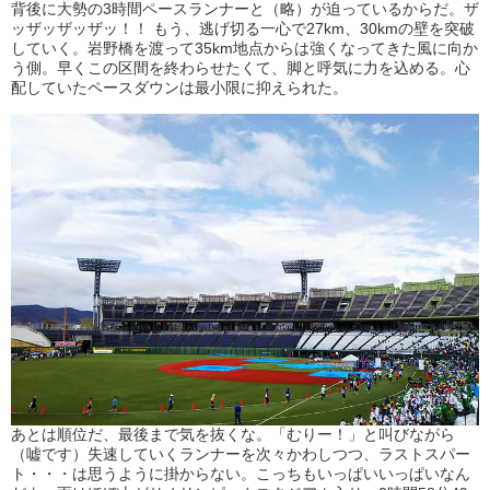
背後に大勢の3時間ペースランナーと（略）が迫っているからだ。ザ
ッザッザッザッ！！ もう、逃げ切る一心で27km、30kmの壁を突破
していく。岩野橋を渡って35km地点からは強くなってきた風に向か
う側。早くこの区間を終わらせたくて、脚と呼気に力を込める。心
配していたペースダウンは最小限に抑えられた。
あとは順位だ、最後まで気を抜くな。「むりー！」と叫びながら
（嘘です）失速していくランナーを次々かわしつつ、ラストスパー
ト・・・は思うように掛からない。こっちもいっぱいいっぱいなん