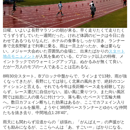
日曜、いよいよ長野マラソンの朝が来る。早く走りたくて走りたく
てうずうずしていた一週間だった。けれど体調のピークは今日に合
わせてあるつもりなんだ。ホテルの食事をしっかり頂き、ランナー
券で北長野駅まで列車に乗る。雨は一旦上がったか、傘は要らな
い。メジャー大会めいた雰囲気の会場に、出来たばかりの
スタート
地点モニュメント
が人気を集めている。Cブロック以上の特権、メ
イントラックでのウォーミングアップは、ぬかるみが無くて良い。
だが一万人のモブの一人であることは忘れるな。
8時30分スタート。Bブロック中盤からで、ラインまで13秒。雨が強
くなってきたが、長野にしては珍しく北東の風向きで、絶好のコン
ディションと言える。それでも今年は長距離ペース走を経験してお
らず、レース運びに自信がない。追い風に乗りつつ、また向い風区
間では姑息に人の後ろに付けつつ、落ち着いたペースで五輪大橋
へ。数日カフェイン断ちした効果はあるか、ここでカフェイン入り
パワージェルを服用。ようやく3時間ペースランナーとゆかいな仲間
たちを抜き去り、中間地点1:28'40"。
雨天にも関わらず沿道からの「頑張れ」「がんばえー」の声援がと
ても励みになるが、ここらへんは「あ、すごいー」ばかりになる。